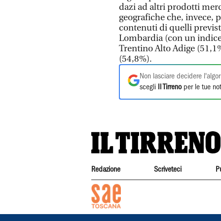
dazi ad altri prodotti mer
geografiche che, invece, p
contenuti di quelli previs
Lombardia (con un indice d
Trentino Alto Adige (51,1
(54,8%).
Non lasciare decidere l'algor
scegli
Il Tirreno
per le tue not
Redazione
Scriveteci
P