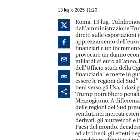
13 luglio 2025 11:20
Roma, 13 lug. (Adnkronos)
dall’amministrazione Trum
diretti sulle esportazioni 
apprezzamento dell’euro,
finanziari e un increment
provocare un danno econo
miliardi di euro all’anno
dell'Ufficio studi della C
finanziaria" e mette in gu
essere le regioni del Sud"
beni verso gli Usa, i dazi
Trump potrebbero penalizz
Mezzogiorno. A differenza d
delle regioni del Sud pres
venduti nei mercati esteri.
derivati, gli autoveicoli e
Paesi del mondo, decidess
ad altri beni, gli effetti n