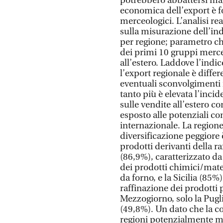
potrebbero abbattersi mag
economica dell’export è f
merceologici. L’analisi rea
sulla misurazione dell’ind
per regione; parametro ch
dei primi 10 gruppi merceo
all’estero. Laddove l’indi
l’export regionale è diffe
eventuali sconvolgimenti
tanto più è elevata l’inci
sulle vendite all’estero co
esposto alle potenziali c
internazionale. La regione
diversificazione peggiore
prodotti derivanti della r
(86,9%), caratterizzato d
dei prodotti chimici/mate
da forno, e la Sicilia (85
raffinazione dei prodotti pe
Mezzogiorno, solo la Pugli
(49,8%). Un dato che la col
regioni potenzialmente me