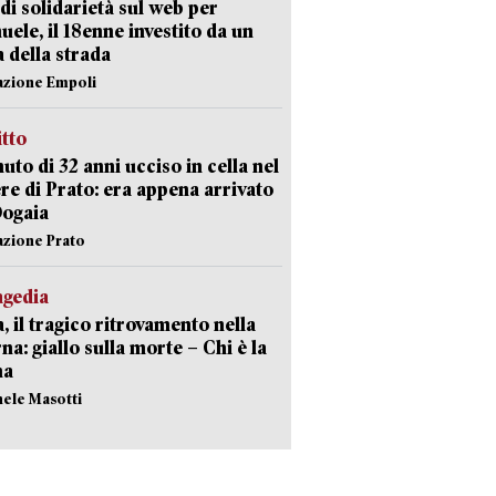
di solidarietà sul web per
ele, il 18enne investito da un
a della strada
azione Empoli
itto
uto di 32 anni ucciso in cella nel
re di Prato: era appena arrivato
Dogaia
azione Prato
agedia
, il tragico ritrovamento nella
rna: giallo sulla morte – Chi è la
ma
hele Masotti