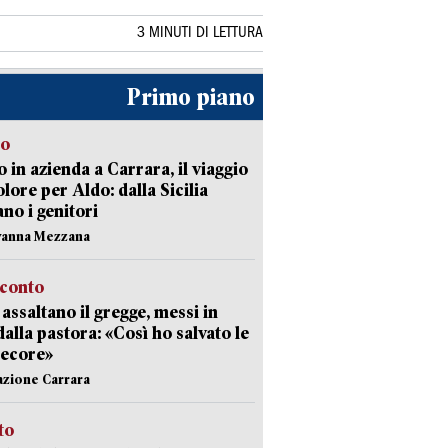
3 MINUTI DI LETTURA
Primo piano
to
 in azienda a Carrara, il viaggio
olore per Aldo: dalla Sicilia
ano i genitori
vanna Mezzana
cconto
i assaltano il gregge, messi in
dalla pastora: «Così ho salvato le
pecore»
azione Carrara
sto