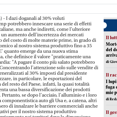
 - I dazi doganali al 30% voluti
p potrebbero innescare una serie di effetti
italiane, ma anche indiretti, come l’ulteriore
 un aumento dell’incertezza dei mercati
Il lut
o del costo di molte materie prime, in grado di
Morto
mico al nostro sistema produttivo fino a 35
del d
. E' quanto emerge da una nuova stima
arriv
gia, che definisce il valore "praticamente una
ardia: "A pagare il conto più salato potrebbero
di Gio
 Concentrando l’attenzione solo sulle vendite di
 generalizzati al 30% imposti dal presidente
Il ra
are, in particolare, le esportazioni del
I lup
el resto del Paese, infatti, la quasi totalità
fuga 
enta una bassa diversificazione dei prodotti
mie 
 Pertanto, se dopo l’acciaio, l’alluminio e i loro
di Red
 la componentistica auto gli Usa e, a catena, altri
ero di innalzare le barriere commerciali anche
egativi per il nostro sistema produttivo
Il ge