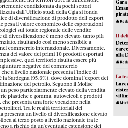
giormente nei territori dove la dimensione
Gara 
ortemente condizionata da pochi settori
Emanu
lizzata dall’Ufficio studi della Cgia si fonda
pirat
ice di diversificazione di prodotto dell’export
di Red
e pesa il valore economico delle esportazioni
logici sul totale regionale delle vendite
Il del
ce di diversificazione è meno elevato, tanto più
renziato, risultando così meno sensibile a
Deten
 nel commercio internazionale. Diversamente,
carce
denza del valore dei primi 10 prodotti esportati
alla 
mplessive, quel territorio risulta essere più
di Red
ongiunture negative del commercio
 che a livello nazionale presenta l’indice di
La tr
 è la Sardegna (95,6%), dove domina l’export dei
Lucca
affinazione del petrolio. Seguono il Molise
ciste
a un peso particolarmente elevato della vendita
vitti
rie plastiche e gomma, autoveicoli e prodotti
%), che presenta una forte vocazione nella
di Mic
troliferi. Tra le realtà territoriali del
a presenta un livello di diversificazione elevato
loca al terzo posto a livello nazionale tra le
no a rischio da un’eventuale estensione dei