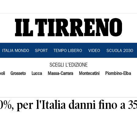
ITALIA MONDO
SPORT
TEMPO LIBERO
VIDEO
SCUOLA 2030
SCEGLI L'EDIZIONE
oli
Grosseto
Lucca
Massa-Carrara
Montecatini
Piombino-Elba
, per l'Italia danni fino a 3