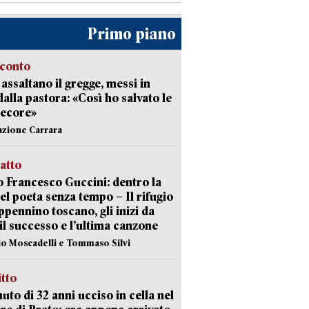
Primo piano
cconto
i assaltano il gregge, messi in
dalla pastora: «Così ho salvato le
pecore»
azione Carrara
ratto
 Francesco Guccini: dentro la
del poeta senza tempo – Il rifugio
appennino toscano, gli inizi da
 il successo e l’ultima canzone
io Moscadelli e Tommaso Silvi
itto
uto di 32 anni ucciso in cella nel