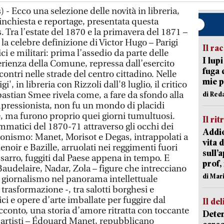
 sfumate nel tempo: tutto contribuisce a delineare i contorni di una possibilità ancora viva, di un’Europa che va reinventata come patria di cittadini liberi, e non solo come spazio condiviso. Un’indagine lucida che, animata da una forte passione civile, permette di comprendere come il sogno europeo si sia formato, e perché oggi più che mai valga la pena di tornare a interrogarlo. E' in libreria con Feltrinelli 'Dog is love. Perché il tuo cane non può fare a meno di amarti' di Clive D.L. Wynne. Cosa rende i cani degli esseri unici nel regno animale non umano? Come si spiega il legame speciale che ci unisce ai nostri amici a quattro zampe? E quali aspetti fraintendiamo della nostra relazione con loro? Ogni amante dei cani conosce queste sensazioni: il contatto del loro naso umido, il loro calore quando si sdraiano vicini a noi, i mugolii quando vogliono salire sul letto. Sembra davvero che i nostri cani ci amino. Per anni gli scienziati si sono opposti a questa conclusione, mettendo in guardia dall’attribuire agli animali domestici caratteristiche relazionali tipicamente umane. Ma ecco che Clive Wynne, un pioniere nello studio del comportamento canino, ha contribuito con la sua ricerca a inaugurare una nuova era: quella in cui al centro del rapporto del cane con l’uomo non ci sono più l’intelligenza, le facoltà percettive o la sottomissione, ma l’amore. Basandosi su studi all’avanguardia condotti nel suo laboratorio e in altri in tutto il mondo, Wynne dimostra che, a partire dal muso e dalla coda fino ad arrivare al cervello, agli ormoni e persino al DNA, è l’affetto la qualità che più caratterizza i cani come specie e costituisce la loro stessa essenza. Questa rivoluzione scientifica sta rivelando molte più cose di quante ne avessimo mai immaginate sulle origini, il comportamento, i bisogni e le peculiarità nascoste dei cani. Intenso e illuminante, 'Dog Is Love' è una lettura essenziale per chiunque ami o abbia amato un cane, sperimentando la meraviglia di essere a sua volta amato. Clive Wynne ci porta a ripensare l’evoluzione e la psicologia dei cani e ci offre nuove indicazioni preziose su come prenderci cura di loro al meglio. Arriva in libreria con Bompiani 'Gunner' dello scrittore scozzese Alan Parks. L’ex poliziotto Joseph Gunner torna dal fronte francese nella Glasgow devastata dai bombardamenti con una gamba e un occhio che non sono più quelli di prima. Il suo vecchio capo, Drummond, lo convince a indagare su un cadavere ritrovato sotto le macerie. La vittima si rivela essere un tedesco, mutilato per dissimularne l’identità e curiosamente somigliante a un alto gerarca nazista. Tra agenti dei servizi segreti inglesi, antiche fiamme, incalliti avversari e nuovi nemici, un Gunner dipendente dalla morfina ma fedele al suo vecchio io inflessibile si ritrova invischiato in un complotto di vasta portata che coinvolge attori vicini e lontani: tra gli altri suo fratello Victor, obiettore di coscienza e fervido comunista, e Rudolph Hess, atteso in Scozia per un incontro con emissari del governo britannico che potrebbe mutare il corso della guerra. Ispirato in parte alla vera storia della missione segreta di Hess in Inghilterra, Gunner è un romanzo imperniato su un personaggio tutto luci e ombre, stanco eppure mai sconfitto, e su una vecchia amatissima città, la Glasgow che Alan Parks racconta anche (in versione anni settanta) nella serie dedicata a un altro poliziotto, Harry McCoy, premiata con il McIlvanney Prize for Scottish Crime Book of the Year, il Prix Mystère de la Critique e un Edgar Award. E' in libreria con l'editore Fazi 'L’alba della nostra libertà' di Barbara Cagni, un romanzo ispirato a storie vere, sulle donne che hanno fatto la Resistenza. Milano, 8 settembre 1943: il paese si ferma ad ascoltare l’annuncio dell’armistizio. Perfino nel la casa di tolleranza gestita da Marilù, dove non c’è mai un giorno di pausa, le ragazze escono dalle loro stanze e si raccolgono in silenzio da vanti alla radio, per poi esclamare: "La guerra è finita!". In realtà, sta per avere inizio la fase più dura del conflitto, in cui sarà difficile capire di chi potersi fidare davvero.Dopo anni passati come prostituta e poche speranze di affrancarsi dalla propria condizione, per Marilù l’obiettivo è diventato mettere in salvo la figlia Cecilia, che riuscirà a far ospitare in campagna grazie alle conoscenze di Venera, una studentessa di Storia dell’arte, che vive da sola e che pian piano sta acquistando consapevolezza di sé grazie a una storia d’amore tanto travolgente quanto proibita. Mentre Marilù resiste, cercando di tenere al sicuro le ragazze che lavorano per lei e aiutando come può i partigiani del quartiere, Venera decide di entrare nella Resistenza per opporsi alla situazione generale insieme alle donne lasciate in città, stanche di non avere mai voce in capitolo. In una Milano stremata dalla fame e dai bombardamenti, sono proprio le donne, rimaste sole, ad allearsi e farsi forza tra di loro. Dalle lavoratrici nelle fabbriche alle studentesse, dai ceti popolari alla borghesia, hanno tutte un obiettivo comune: tornare, finalmente, libere. Un romanzo che restituisce attenzione alle partigiane che hanno combattuto per la libertà ricostruendo gli anni della Resistenza con una scrittura precisa ed emozionante. "Ognuna di loro - si legge nel libro - aveva cercato uno spazio per pensare e ragionare con la propria testa. Ma era una gran fatica, una battaglia senza moschetto. Come uniche armi avevano, chi più chi meno, il silenzio, la caparbietà e un animo assetato di libertà". La casa editrice Laterza manda in libreria 'Il grande Nilo' (Laterza) di Lorenzo Braccesi, già professore ordinario di Storia greca nelle Università di Torino, Venezia e Padova. Il fascino del Nilo è antichissimo. Il mistero di questo fiume, capace di attraversare il deserto e di donare vita e fertilità con le sue piene a un ambiente ostile, ha nutrito miti e immaginario della millenaria civiltà egizia. Con il tramonto dell’Egitto faraonico, i successivi conquistatori stranieri hanno cominciato ad andare alla ricerca delle sorgenti di questo fiume immenso, motivati dalla volontà di scoperta e di conquista. Prima i Persiani, dopo due secoli i Macedoni, poi i Romani e infine, per breve durata, i Palmireni: tutti i dominatori di turno, o coloro che aspirarono a esserlo,
Il ra
I lup
fuga 
mie 
di Red
Il rit
Addio
vita 
sull’
prof,
di Mar
Il del
Deten