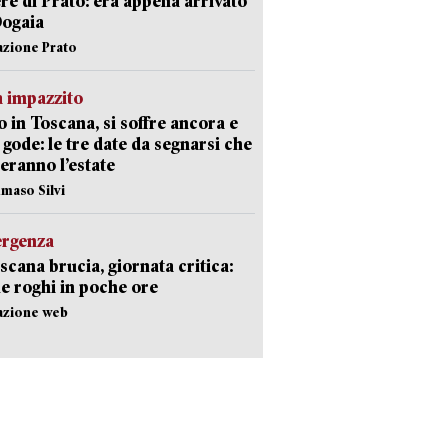
re di Prato: era appena arrivato
Dogaia
azione Prato
 impazzito
 in Toscana, si soffre ancora e
i gode: le tre date da segnarsi che
eranno l’estate
maso Silvi
ergenza
scana brucia, giornata critica:
e roghi in poche ore
azione web