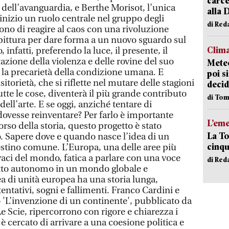
carce
alla 
di Red
Clima
Meteo
poi s
decid
di Tom
L’em
La To
cinqu
di Red