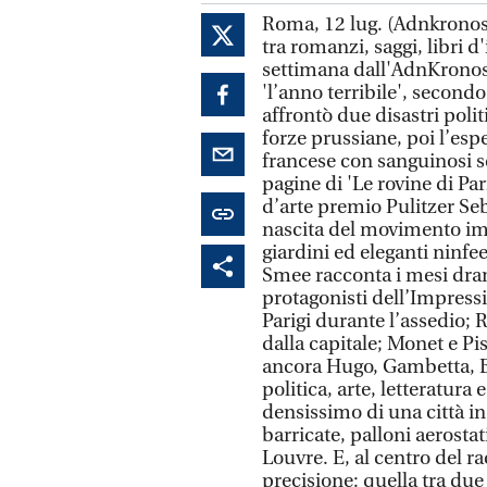
Roma, 12 lug. (Adnkronos) - Ecco una selezione delle novità in libreria, tra romanzi, saggi, libri d'inchiesta e reportage, presentata questa settimana dall'AdnKronos. Tra l’estate del 1870 e la primavera del 1871 – 'l’anno terribile', secondo la celebre definizione di Victor Hugo – Parigi affrontò due disastri politici e militari: prima l’assedio da parte delle forze prussiane, poi l’esperienza della Comune, repressa dall’esercito francese con sanguinosi scontri nelle strade del centro cittadino. Nelle pagine di 'Le rovine di Parigi', in libreria con Rizzoli dall'8 luglio, il critico d’arte premio Pulitzer Sebastian Smee rivela come, a fare da sfondo alla nascita del movimento impressionista, non fu un mondo di placidi giardini ed eleganti ninfee, ma furono proprio quei giorni tumultuosi. Smee racconta i mesi drammatici del 1870-71 attraverso gli occhi dei protagonisti dell’Impressionismo: Manet, Morisot e Degas, intrappolati a Parigi durante l’assedio; Renoir e Bazille, arruolati nei reggimenti fuori dalla capitale; Monet e Pissarro, fuggiti dal Paese appena in tempo. E ancora Hugo, Gambetta, Baudelaire, Nadar, Zola – figure che intrecciano politica, arte, letteratura e giornalismo nel panorama intellettuale densissimo di una città in trasformazione -, tra salotti borghesi e barricate, palloni aerostatici e opere d’arte imballate per fuggire dal Louvre. E, al centro del racconto, una storia d’amore ritratta con toccante precisione: quella tra due artisti – Édouard Manet, repubblicano militante e figura centrale dell’avanguardia, e Berthe Morisot, l’unica donna a ricoprire sin dall’inizio un ruolo centrale nel gruppo degli impressionisti – che scelgono di reagire al caos con una rivoluzione silenziosa: reinventare la pittura per dare forma a un nuovo sguardo sul mondo. L’Impressionismo, infatti, preferendo la luce, il presente, il transitorio alla rappresentazione della violenza e delle rovine del suo tempo, assorbe e sublima la precarietà della condizione umana. E proprio quel senso di transitorietà, che si riflette nel mutare delle stagioni e nell’impermanenza di tutte le cose, diventerà il più grande contributo del movimento alla storia dell’arte. E se oggi, anziché tentare di ricostruire l’Europa, la si dovesse reinventare? Per farlo è importante sapere quante volte, nel corso della storia, questo progetto è stato immaginato e rimodellato. Sapere dove e quando nasce l’idea di un continente unito da un destino comune. L’Europa, una delle aree più ricche e culturalmente vivaci del mondo, fatica a parlare con una voce sola, ad agire come soggetto autonomo in un mondo globale e competitivo. Eppure, l’idea di unità europea ha una storia lunga, complessa e costellata di tentativi, sogni e fallimenti. Franco Cardini e Sergio Valzania, nel saggio 'L’invenzione di un continente', pubblicato da Mondadori nella collana Le Scie, ripercorrono con rigore e chiarezza i momenti cruciali in cui si è cercato di arrivare a una coesione politica e culturale del continente. Si parte dalla Lega di Delo e dall’eredità della Grecia classica, si attraversano la stagione aurea dell’impero romano, la renovatio imperii di Carlo Magno e la visione universalistica di Carlo V, fino ad arrivare al progetto napoleonico e all’unificazione tedesca guidata da Bismarck. Ogni tentativo rivela tensioni, potenzialità, ma anche limiti e contraddizioni: differenze linguistiche, religiose e geopolitiche che hanno reso l’unità un obiettivo sempre sfuggente. Questo libro non racconta semplicemente ciò che è stato, ma interroga il presente attraverso il passato. I percorsi iniziati e interrotti, le ambizioni incompiute, le visioni