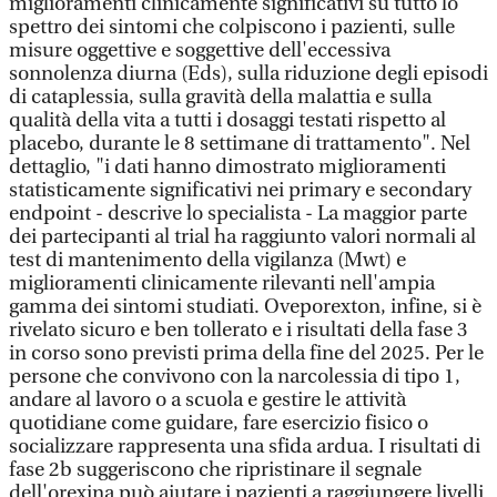
miglioramenti clinicamente significativi su tutto lo
spettro dei sintomi che colpiscono i pazienti, sulle
misure oggettive e soggettive dell'eccessiva
sonnolenza diurna (Eds), sulla riduzione degli episodi
di cataplessia, sulla gravità della malattia e sulla
qualità della vita a tutti i dosaggi testati rispetto al
placebo, durante le 8 settimane di trattamento". Nel
dettaglio, "i dati hanno dimostrato miglioramenti
statisticamente significativi nei primary e secondary
endpoint - descrive lo specialista - La maggior parte
dei partecipanti al trial ha raggiunto valori normali al
test di mantenimento della vigilanza (Mwt) e
miglioramenti clinicamente rilevanti nell'ampia
gamma dei sintomi studiati. Oveporexton, infine, si è
rivelato sicuro e ben tollerato e i risultati della fase 3
in corso sono previsti prima della fine del 2025. Per le
persone che convivono con la narcolessia di tipo 1,
andare al lavoro o a scuola e gestire le attività
quotidiane come guidare, fare esercizio fisico o
socializzare rappresenta una sfida ardua. I risultati di
fase 2b suggeriscono che ripristinare il segnale
dell'orexina può aiutare i pazienti a raggiungere livelli