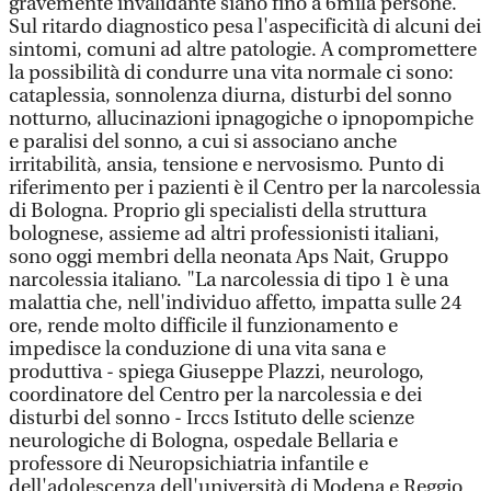
gravemente invalidante siano fino a 6mila persone.
Sul ritardo diagnostico pesa l'aspecificità di alcuni dei
sintomi, comuni ad altre patologie. A compromettere
la possibilità di condurre una vita normale ci sono:
cataplessia, sonnolenza diurna, disturbi del sonno
notturno, allucinazioni ipnagogiche o ipnopompiche
e paralisi del sonno, a cui si associano anche
irritabilità, ansia, tensione e nervosismo. Punto di
riferimento per i pazienti è il Centro per la narcolessia
di Bologna. Proprio gli specialisti della struttura
bolognese, assieme ad altri professionisti italiani,
sono oggi membri della neonata Aps Nait, Gruppo
narcolessia italiano. "La narcolessia di tipo 1 è una
malattia che, nell'individuo affetto, impatta sulle 24
ore, rende molto difficile il funzionamento e
impedisce la conduzione di una vita sana e
produttiva - spiega Giuseppe Plazzi, neurologo,
coordinatore del Centro per la narcolessia e dei
disturbi del sonno - Irccs Istituto delle scienze
neurologiche di Bologna, ospedale Bellaria e
professore di Neuropsichiatria infantile e
dell'adolescenza dell'università di Modena e Reggio