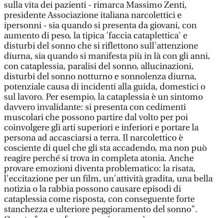
sulla vita dei pazienti - rimarca Massimo Zenti,
presidente Associazione italiana narcolettici e
ipersonni - sia quando si presenta da giovani, con
aumento di peso, la tipica 'faccia cataplettica' e
disturbi del sonno che si riflettono sull'attenzione
diurna, sia quando si manifesta più in là con gli anni,
con cataplessia, paralisi del sonno, allucinazioni,
disturbi del sonno notturno e sonnolenza diurna,
potenziale causa di incidenti alla guida, domestici o
sul lavoro. Per esempio, la cataplessia è un sintomo
davvero invalidante: si presenta con cedimenti
muscolari che possono partire dal volto per poi
coinvolgere gli arti superiori e inferiori e portare la
persona ad accasciarsi a terra. Il narcolettico è
cosciente di quel che gli sta accadendo, ma non può
reagire perché si trova in completa atonia. Anche
provare emozioni diventa problematico: la risata,
l'eccitazione per un film, un'attività gradita, una bella
notizia o la rabbia possono causare episodi di
cataplessia come risposta, con conseguente forte
stanchezza e ulteriore peggioramento del sonno".