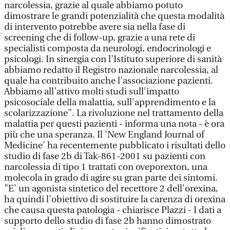
narcolessia, grazie al quale abbiamo potuto
dimostrare le grandi potenzialità che questa modalità
di intervento potrebbe avere sia nella fase di
screening che di follow-up, grazie a una rete di
specialisti composta da neurologi, endocrinologi e
psicologi. In sinergia con l'Istituto superiore di sanità
abbiamo redatto il Registro nazionale narcolessia, al
quale ha contribuito anche l'associazione pazienti.
Abbiamo all'attivo molti studi sull'impatto
psicosociale della malattia, sull'apprendimento e la
scolarizzazione". La rivoluzione nel trattamento della
malattia per questi pazienti - informa una nota - è ora
più che una speranza. Il 'New England Journal of
Medicine' ha recentemente pubblicato i risultati dello
studio di fase 2b di Tak-861-2001 su pazienti con
narcolessia di tipo 1 trattati con oveporexton, una
molecola in grado di agire su gran parte dei sintomi.
"E' un agonista sintetico del recettore 2 dell'orexina,
ha quindi l'obiettivo di sostituire la carenza di orexina
che causa questa patologia - chiarisce Plazzi - I dati a
supporto dello studio di fase 2b hanno dimostrato