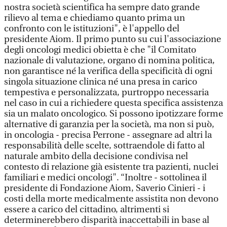
nostra società scientifica ha sempre dato grande
rilievo al tema e chiediamo quanto prima un
confronto con le istituzioni", è l'appello del
presidente Aiom. Il primo punto su cui l'associazione
degli oncologi medici obietta è che "il Comitato
nazionale di valutazione, organo di nomina politica,
non garantisce né la verifica della specificità di ogni
singola situazione clinica né una presa in carico
tempestiva e personalizzata, purtroppo necessaria
nel caso in cui a richiedere questa specifica assistenza
sia un malato oncologico. Si possono ipotizzare forme
alternative di garanzia per la società, ma non si può,
in oncologia - precisa Perrone - assegnare ad altri la
responsabilità delle scelte, sottraendole di fatto al
naturale ambito della decisione condivisa nel
contesto di relazione già esistente tra pazienti, nuclei
familiari e medici oncologi". “Inoltre - sottolinea il
presidente di Fondazione Aiom, Saverio Cinieri - i
costi della morte medicalmente assistita non devono
essere a carico del cittadino, altrimenti si
determinerebbero disparità inaccettabili in base al