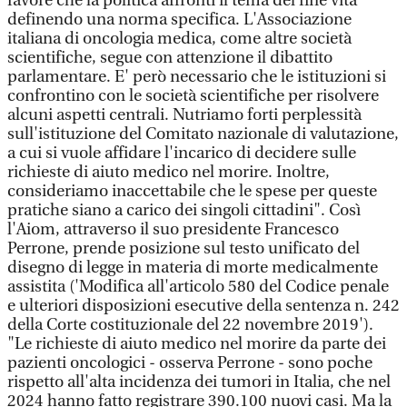
favore che la politica affronti il tema del fine vita
definendo una norma specifica. L'Associazione
italiana di oncologia medica, come altre società
scientifiche, segue con attenzione il dibattito
parlamentare. E' però necessario che le istituzioni si
confrontino con le società scientifiche per risolvere
alcuni aspetti centrali. Nutriamo forti perplessità
sull'istituzione del Comitato nazionale di valutazione,
a cui si vuole affidare l'incarico di decidere sulle
richieste di aiuto medico nel morire. Inoltre,
consideriamo inaccettabile che le spese per queste
pratiche siano a carico dei singoli cittadini". Così
l'Aiom, attraverso il suo presidente Francesco
Perrone, prende posizione sul testo unificato del
disegno di legge in materia di morte medicalmente
assistita ('Modifica all'articolo 580 del Codice penale
e ulteriori disposizioni esecutive della sentenza n. 242
della Corte costituzionale del 22 novembre 2019').
"Le richieste di aiuto medico nel morire da parte dei
pazienti oncologici - osserva Perrone - sono poche
rispetto all'alta incidenza dei tumori in Italia, che nel
2024 hanno fatto registrare 390.100 nuovi casi. Ma la