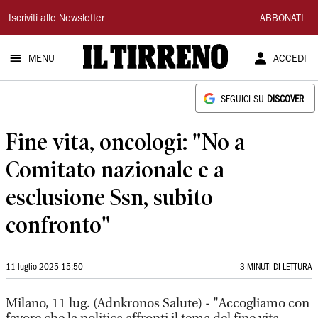
Il
Iscriviti alle Newsletter
ABBONATI
Tirreno
MENU
ACCEDI
SEGUICI SU
DISCOVER
Fine vita, oncologi: "No a
Comitato nazionale e a
esclusione Ssn, subito
confronto"
11 luglio 2025 15:50
3 MINUTI DI LETTURA
Milano, 11 lug. (Adnkronos Salute) - "Accogliamo con