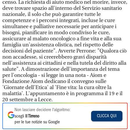
censo. La richiesta di aiuto medico nel morire, invece,
deve trovare spazio all'interno del Servizio sanitario
nazionale, il solo che può garantire tutte le
competenze e i percorsi integrati, incluse le cure
simultanee e palliative necessarie per anticipare i
bisogni, pianificare in modo condiviso le cure,
assicurare al malato oncologico a fine vita e alla sua
famiglia un'assistenza olistica, nel rispetto delle
decisioni del paziente". Avverte Perrone: "Qualora ciò
non accadesse, si creerebbero gravi disparità
nell'assistenza ai cittadini e nella tutela del diritto alla
salute". A dimostrazione dell'importanza del tema
per l'oncologia - si legge in una nota - Aiom e
Fondazione Aiom dedicano il convegno sulle
'Giornate dell'Etica' al 'Fine vita: la cura oltre la
malattia'. L'appuntamento è in programma il 19 e il
20 settembre a Lecce.
Non lasciare decidere l'algoritmo:
CLICCA QUI
scegli
Il Tirreno
per le tue notizie su Google