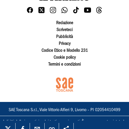
Redazione
Scriveteci
Pubblicità
Privacy
Codice Etico e Modello 231
Cookie policy
Termini e condizioni
SAE Toscana S.r.l., Viale Vittorio Alfieri 9, Livorno – PI 02054410499
I diritti delle immagini e dei testi sono riservati. È espressamente vietata la
loro riproduzione con qualsiasi mezzo e l'adattamento totale o parziale.