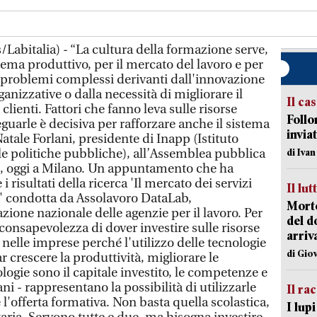
Labitalia) - “La cultura della formazione serve,
stema produttivo, per il mercato del lavoro e per
e problemi complessi derivanti dall'innovazione
anizzative o dalla necessità di migliorare il
Il ca
 clienti. Fattori che fanno leva sulle risorse
Follo
uarle è decisiva per rafforzare anche il sistema
inviat
atale Forlani, presidente di Inapp (Istituto
lle politiche pubbliche), all’Assemblea pubblica
di Iva
, oggi a Milano. Un appuntamento che ha
risultati della ricerca 'Il mercato dei servizi
Il lut
ia' condotta da Assolavoro DataLab,
Morto
azione nazionale delle agenzie per il lavoro. Per
del d
 consapevolezza di dover investire sulle risorse
arriv
nelle imprese perché l'utilizzo delle tecnologie
di Gio
r crescere la produttività, migliorare le
logie sono il capitale investito, le competenze e
ani - rappresentano la possibilità di utilizzarle
Il ra
 l'offerta formativa. Non basta quella scolastica,
I lup