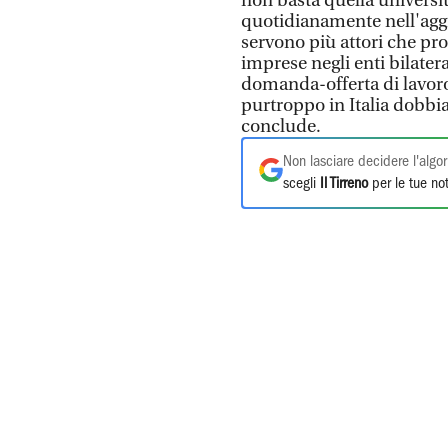
non basta quella universit
quotidianamente nell'ag
servono più attori che pro
imprese negli enti bilater
domanda-offerta di lavoro 
purtroppo in Italia dobbia
conclude.
Non lasciare decidere l'algor
scegli
Il Tirreno
per le tue not