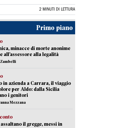
2 MINUTI DI LETTURA
Primo piano
so
nica, minacce di morte anonime
e all’assessore alla legalità
n Zambelli
to
 in azienda a Carrara, il viaggio
olore per Aldo: dalla Sicilia
ano i genitori
vanna Mezzana
cconto
i assaltano il gregge, messi in