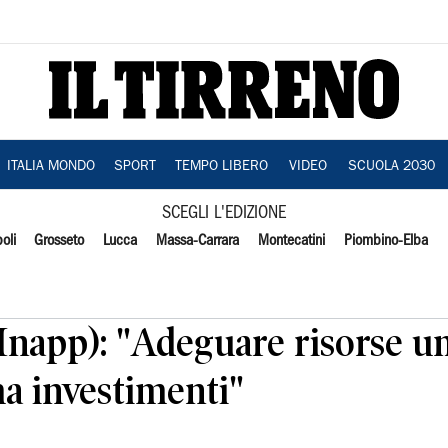
ITALIA MONDO
SPORT
TEMPO LIBERO
VIDEO
SCUOLA 2030
SCEGLI L'EDIZIONE
oli
Grosseto
Lucca
Massa-Carrara
Montecatini
Piombino-Elba
(Inapp): "Adeguare risorse 
ma investimenti"