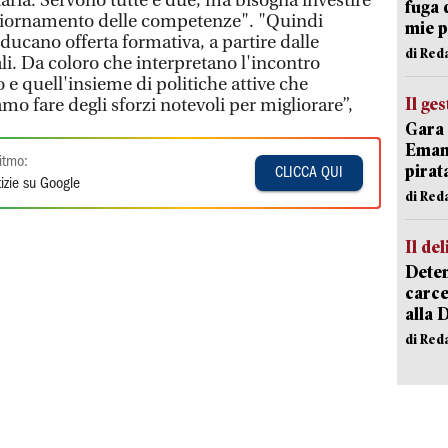
aria. Servono tutte e due, ma bisogna investire
fuga 
giornamento delle competenze". "Quindi
mie 
ducano offerta formativa, a partire dalle
di Red
ali. Da coloro che interpretano l'incontro
e quell'insieme di politiche attive che
Il ge
mo fare degli sforzi notevoli per migliorare”,
Gara 
Emanu
itmo:
pirat
CLICCA QUI
izie su Google
di Red
Il del
Deten
carce
alla 
di Red