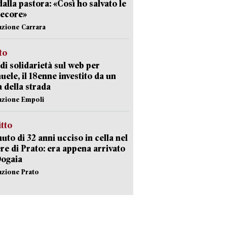
dalla pastora: «Così ho salvato le
pecore»
azione Carrara
sto
di solidarietà sul web per
ele, il 18enne investito da un
a della strada
azione Empoli
itto
uto di 32 anni ucciso in cella nel
re di Prato: era appena arrivato
Dogaia
azione Prato