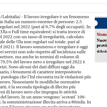
Labitalia) - Il lavoro irregolare è un fenomeno
in Italia un numero enorme di persone: 2,5
egolari nel 2022 (pari al 9,7% degli occupati). In
(Ula o Full time equivalent) si tratta invece di
Sism
l 2022 con un tasso di irregolarità, calcolato
Nuova
 delle Ula non regolari sul totale, pari al
provi
l 2021). Il lavoro sommerso e irregolare è oggi
 servizi non solo rispetto all’incidenza sulle
di Red
 settore, ma anche in termini di volume di
 79,5% del lavoro nero o irregolare nel 2022 è
vizi. Sono alcuni dei dati diffusi oggi da
ario, i fenomeni di carattere interpositorio
atologia che l'Inl riscontra tra le violazioni più
 lavoro. Nonostante le modifiche normative
tti, è la seconda tipologia di illecito più
i di lavoro nero che impegna le attività
 del lavoro. In un anno vengono 'scovati' 100-
; la somministrazione illecita arriva a 80mila. In