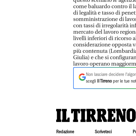
questo scenario le agenzi
come baluardo contro il la
di legalità e tasso di pene
somministrazione di lavor
con tassi di irregolarità in
mercato del lavoro regiona
livelli inferiori di ricors
considerazione opposta val
più contenuta (Lombardia
Giulia) e che si configura
lavoro operano maggiorm
Non lasciare decidere l'algor
scegli
Il Tirreno
per le tue not
Redazione
Scriveteci
P