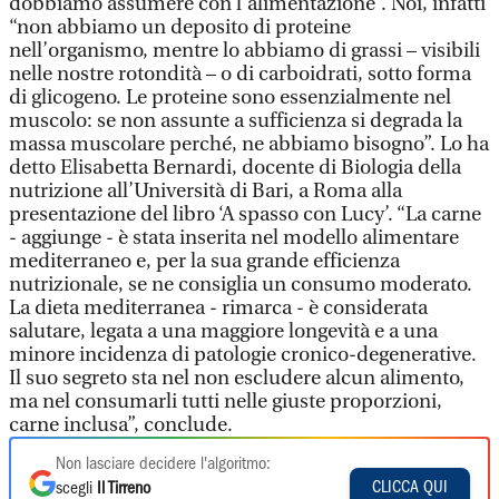
dobbiamo assumere con l’alimentazione”. Noi, infatti
“non abbiamo un deposito di proteine
nell’organismo, mentre lo abbiamo di grassi – visibili
nelle nostre rotondità – o di carboidrati, sotto forma
di glicogeno. Le proteine sono essenzialmente nel
muscolo: se non assunte a sufficienza si degrada la
massa muscolare perché, ne abbiamo bisogno”. Lo ha
detto Elisabetta Bernardi, docente di Biologia della
nutrizione all’Università di Bari, a Roma alla
presentazione del libro ‘A spasso con Lucy’. “La carne
- aggiunge - è stata inserita nel modello alimentare
mediterraneo e, per la sua grande efficienza
nutrizionale, se ne consiglia un consumo moderato.
La dieta mediterranea - rimarca - è considerata
salutare, legata a una maggiore longevità e a una
minore incidenza di patologie cronico-degenerative.
Il suo segreto sta nel non escludere alcun alimento,
ma nel consumarli tutti nelle giuste proporzioni,
carne inclusa”, conclude.
Non lasciare decidere l'algoritmo:
CLICCA QUI
scegli
Il Tirreno