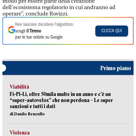
modo per essere parte della creazione
dell'ecosistema regolatorio in cui andranno ad
operare”, conclude Rovizzi.
Non lasciare decidere l'algoritmo:
CLICCA QUI
scegli
Il Tirreno
per le tue notizie su Google
Primo piano
Viabilità
Fi-Pi-Li, oltre 50mila multe in un anno e c’è un
“super-autovelox” che non perdona – Le super
sanzioni e tutti i dati
di Danilo Renzullo
Violenza