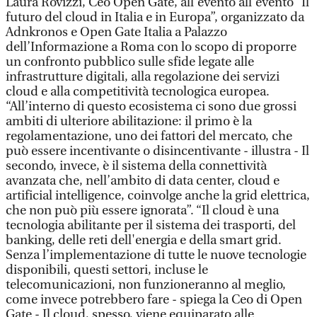
Laura Rovizzi, Ceo Open Gate, all’evento all’evento “Il
futuro del cloud in Italia e in Europa”, organizzato da
Adnkronos e Open Gate Italia a Palazzo
dell’Informazione a Roma con lo scopo di proporre
un confronto pubblico sulle sfide legate alle
infrastrutture digitali, alla regolazione dei servizi
cloud e alla competitività tecnologica europea.
“All’interno di questo ecosistema ci sono due grossi
ambiti di ulteriore abilitazione: il primo è la
regolamentazione, uno dei fattori del mercato, che
può essere incentivante o disincentivante - illustra - Il
secondo, invece, è il sistema della connettività
avanzata che, nell’ambito di data center, cloud e
artificial intelligence, coinvolge anche la grid elettrica,
che non può più essere ignorata”. “Il cloud è una
tecnologia abilitante per il sistema dei trasporti, del
banking, delle reti dell'energia e della smart grid.
Senza l’implementazione di tutte le nuove tecnologie
disponibili, questi settori, incluse le
telecomunicazioni, non funzioneranno al meglio,
come invece potrebbero fare - spiega la Ceo di Open
Gate - Il cloud, spesso, viene equiparato alle