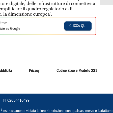
tore digitale, delle infrastrutture di connettività
mplificare il quadro regolatorio e di
, la dimensione europea”.
itmo:
CLICCA QUI
izie su Google
ubblicità
Privacy
Codice Etico e Modello 231
vorno – PI 02054410499
ti. È espressamente vietata la loro riproduzione con qualsiasi mezzo e l'adattame