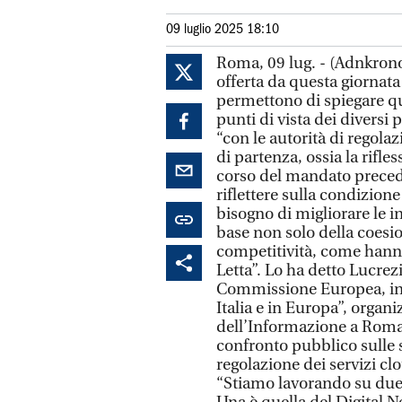
09 luglio 2025 18:10
Roma, 09 lug. - (Adnkrono
offerta da questa giornata
permettono di spiegare qu
punti di vista dei diversi 
“con le autorità di regolaz
di partenza, ossia la rifle
corso del mandato preced
riflettere sulla condizione
bisogno di migliorare le in
base non solo della coesi
competitività, come hanno 
Letta”. Lo ha detto Lucre
Commissione Europea, in o
Italia e in Europa”, organ
dell’Informazione a Roma
confronto pubblico sulle sf
regolazione dei servizi cl
“Stiamo lavorando su due i