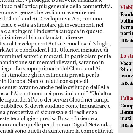
etwork Act - prosegue Busa - che analizza le
cloud nell'ottica più generale della connettività,
Viabi
e convergenze che vediamo avvenire nei
Esodo
a è il Cloud and Ai Development Act, con una
bolli
riale e volta a stimolare gli investimenti nel
Ferr
a e a spingere l'industria europea in questo
parti
 iniziative abbiamo lanciato diverse
di Red
tiva al Development Act si è conclusa il 3 luglio,
rk Act si concluderà l’11. Ulteriori iniziative di
Lo st
erminati settori e mercati, in particolare per la
andazione sui mercati rilevanti, saranno in
Vacan
spiega - Lo scopo primario del Cloud and Ai
24 mi
i stimolare gli investimenti privati per la
avanz
r in Europa. Siamo infatti consapevoli
di Red
a center avranno anche nello sviluppo dell’Ai e
sse l’Ai continent nei prossimi anni”. “Un'altra
L’all
riguarderà l'uso dei servizi Cloud nei campi
Campi
re pubblico. Si dovrà studiare come inquadrare e
fiamm
na prospettiva di sicurezza e di resilienza
maxi 
este tecnologie - precisa Busa - Insieme a
uono anche quelle per il nuovo Digital Networks
di Red
mentali sono quelli di aumentare la competitività