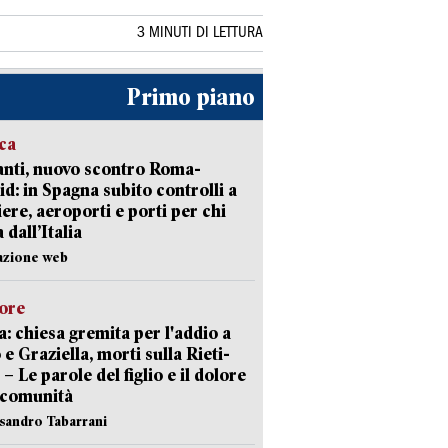
3 MINUTI DI LETTURA
Primo piano
ica
nti, nuovo scontro Roma-
d: in Spagna subito controlli a
iere, aeroporti e porti per chi
 dall’Italia
azione web
lore
: chiesa gremita per l'addio a
 e Graziella, morti sulla Rieti-
 – Le parole del figlio e il dolore
 comunità
ssandro Tabarrani