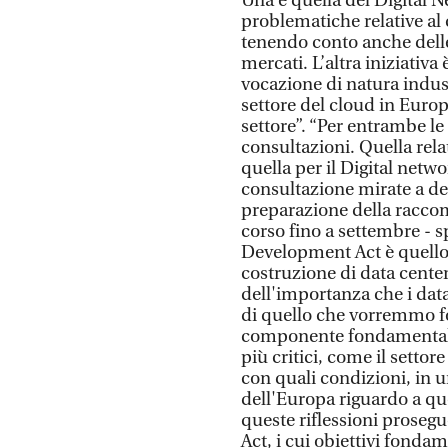
Una è quella del Digital N
problematiche relative al 
tenendo conto anche dell
mercati. L’altra iniziativ
vocazione di natura indust
settore del cloud in Europ
settore”. “Per entrambe le
consultazioni. Quella rela
quella per il Digital netwo
consultazione mirate a det
preparazione della raccom
corso fino a settembre - 
Development Act è quello d
costruzione di data cente
dell'importanza che i dat
di quello che vorremmo fo
componente fondamentale 
più critici, come il setto
con quali condizioni, in u
dell'Europa riguardo a qu
queste riflessioni proseg
Act, i cui obiettivi fonda