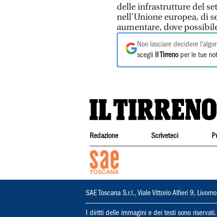
delle infrastrutture del set
nell'Unione europea, di se
aumentare, dove possibile
Non lasciare decidere l'algor
scegli
Il Tirreno
per le tue not
Redazione
Scriveteci
P
SAE Toscana S.r.l., Viale Vittorio Alfieri 9, Li
I diritti delle immagini e dei testi sono riserva