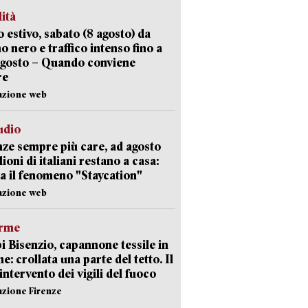
lità
 estivo, sabato (8 agosto) da
no nero e traffico intenso fino a
agosto – Quando conviene
re
azione web
udio
ze sempre più care, ad agosto
lioni di italiani restano a casa:
a il fenomeno "Staycation"
azione web
arme
 Bisenzio, capannone tessile in
e: crollata una parte del tetto. Il
intervento dei vigili del fuoco
azione Firenze