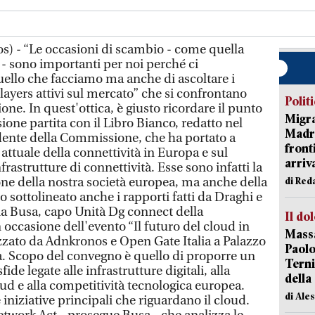
s) - “Le occasioni di scambio - come quella
 - sono importanti per noi perché ci
ello che facciamo ma anche di ascoltare i
players attivi sul mercato” che si confrontano
Polit
ione. In quest'ottica, è giusto ricordare il punto
Migra
ssione partita con il Libro Bianco, redatto nel
Madri
ente della Commissione, che ha portato a
front
 attuale della connettività in Europa e sul
arriva
frastrutture di connettività. Esse sono infatti la
one della nostra società europea, ma anche della
di Red
sottolineato anche i rapporti fatti da Draghi e
zia Busa, capo Unità Dg connect della
Il do
ccasione dell'evento “Il futuro del cloud in
Massa
izzato da Adnkronos e Open Gate Italia a Palazzo
Paolo
. Scopo del convegno è quello di proporre un
Terni
ide legate alle infrastrutture digitali, alla
della
oud e alla competitività tecnologica europea.
di Ale
niziative principali che riguardano il cloud.