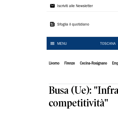
Il
Iscriviti alle Newsletter
Tirreno
Sfoglia il quotidiano
MENU
TOSCANA
Livorno
Firenze
Cecina-Rosignano
Emp
Busa (Ue): "Infr
competitività"