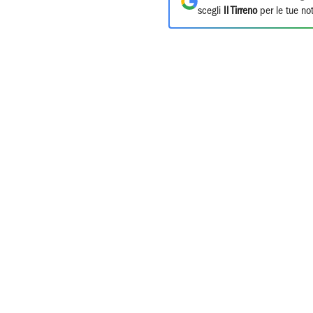
scegli
Il Tirreno
per le tue not