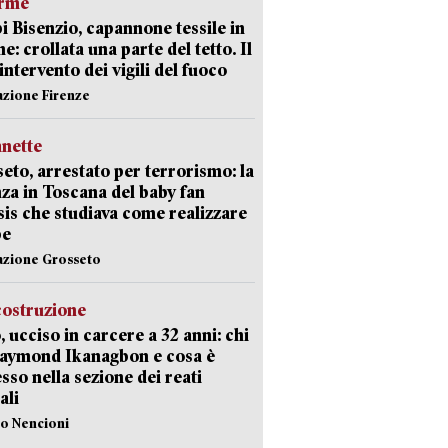
arme
 Bisenzio, capannone tessile in
e: crollata una parte del tetto. Il
intervento dei vigili del fuoco
azione Firenze
nette
eto, arrestato per terrorismo: la
za in Toscana del baby fan
Isis che studiava come realizzare
be
azione Grosseto
costruzione
, ucciso in carcere a 32 anni: chi
Raymond Ikanagbon e cosa è
sso nella sezione dei reati
ali
lo Nencioni