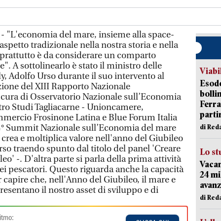
- "L'economia del mare, insieme alla space-
petto tradizionale nella nostra storia e nella
prattutto è da considerare un comparto
". A sottolinearlo è stato il ministro delle
Viabi
y, Adolfo Urso durante il suo intervento al
Esodo
zione del XIII Rapporto Nazionale
bolli
 cura di Osservatorio Nazionale sull’Economia
Ferr
ro Studi Tagliacarne - Unioncamere,
parti
mercio Frosinone Latina e Blue Forum Italia
 4° Summit Nazionale sull’Economia del mare
di Red
crea e moltiplica valore nell'anno del Giubileo
Urso traendo spunto dal titolo del panel 'Creare
Lo st
eo' -. D'altra parte si parla della prima attività
Vacan
i pescatori. Questo riguarda anche la capacità
24 mi
capire che, nell'Anno del Giubileo, il mare e
avanz
esentano il nostro asset di sviluppo e di
di Red
itmo: