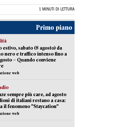
1 MINUTI DI LETTURA
Primo piano
lità
 estivo, sabato (8 agosto) da
no nero e traffico intenso fino a
agosto – Quando conviene
re
azione web
udio
ze sempre più care, ad agosto
lioni di italiani restano a casa:
a il fenomeno "Staycation"
azione web