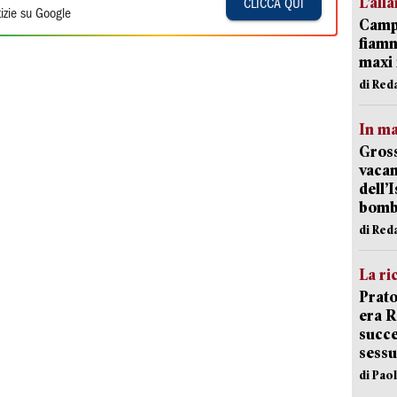
L’all
CLICCA QUI
izie su Google
Campi
fiamm
maxi 
di Red
In ma
Gross
vacan
dell’
bom
di Red
La ri
Prato
era 
succe
sessu
di Pao