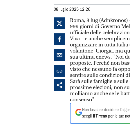
08 luglio 2025 12:26
Roma, 8 lug (Adnkronos) -
999 giorni di Governo Mel
ufficiale delle celebrazioni 
Viva – e anche sempliceme
organizzare in tutta Italia 
volantone 'Giorgia, ma qua
sua ultima enews. "Noi da
proposte. Perché non basta
visto che nessuno fa oppo
sentire sulle condizioni di
Sarà sulle famiglie e sulle
prossime elezioni, non sul
molliamo anche se le batt
consenso".
Non lasciare decidere l'algor
scegli
Il Tirreno
per le tue not