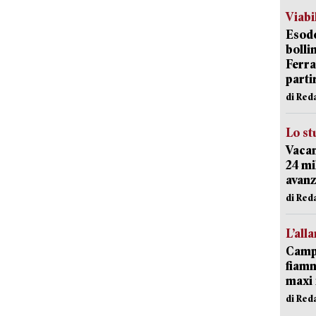
Viabi
Esodo
bolli
Ferr
parti
di Red
Lo st
Vacan
24 mi
avanz
di Red
L’all
Campi
fiamm
maxi 
di Red