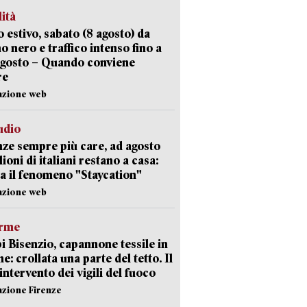
lità
 estivo, sabato (8 agosto) da
no nero e traffico intenso fino a
agosto – Quando conviene
re
azione web
udio
ze sempre più care, ad agosto
lioni di italiani restano a casa:
a il fenomeno "Staycation"
azione web
arme
 Bisenzio, capannone tessile in
e: crollata una parte del tetto. Il
intervento dei vigili del fuoco
azione Firenze