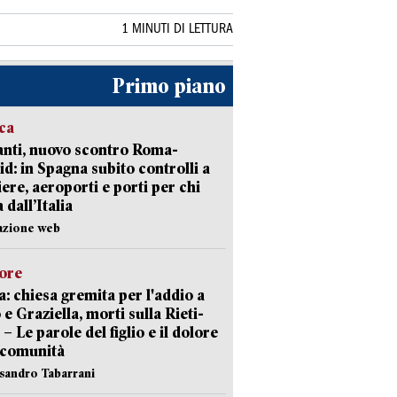
1 MINUTI DI LETTURA
Primo piano
ica
nti, nuovo scontro Roma-
d: in Spagna subito controlli a
iere, aeroporti e porti per chi
 dall’Italia
azione web
lore
: chiesa gremita per l'addio a
 e Graziella, morti sulla Rieti-
 – Le parole del figlio e il dolore
 comunità
ssandro Tabarrani