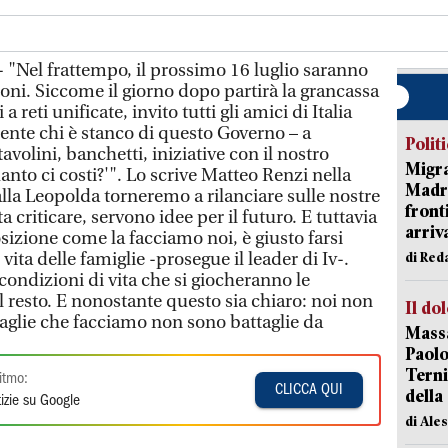
 "Nel frattempo, il prossimo 16 luglio saranno
oni. Siccome il giorno dopo partirà la grancassa
a reti unificate, invito tutti gli amici di Italia
nte chi è stanco di questo Governo – a
Polit
tavolini, banchetti, iniziative con il nostro
Migra
nto ci costi?'". Lo scrive Matteo Renzi nella
Madri
lla Leopolda torneremo a rilanciare sulle nostre
front
 criticare, servono idee per il futuro. E tuttavia
arriva
sizione come la facciamo noi, è giusto farsi
 vita delle famiglie -prosegue il leader di Iv-.
di Red
 condizioni di vita che si giocheranno le
 resto. E nonostante questo sia chiaro: noi non
Il do
aglie che facciamo non sono battaglie da
Massa
Paolo
Terni
itmo:
CLICCA QUI
della
izie su Google
di Ale