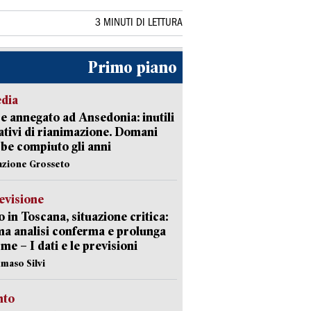
3 MINUTI DI LETTURA
Primo piano
edia
 annegato ad Ansedonia: inutili
tativi di rianimazione. Domani
be compiuto gli anni
azione Grosseto
evisione
 in Toscana, situazione critica:
ima analisi conferma e prolunga
rme – I dati e le previsioni
maso Silvi
nto