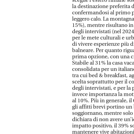
sceglie l’estero rimane so
la destinazione preferita da
confermandosi al primo p
leggero calo. La montagn
15%), mentre risultano in n
degli intervistati (nel 202
per le mete culturali e u
di vivere esperienze più di
balneare. Per quanto riguar
prima opzione, con una cr
Stabile al 31% la casa va
consolidata per un italiano 
tra cui bed & breakfast, a
scelta soprattutto per il 
degli intervistati, e per l
invece importanza la moti
al 10%. Più in generale, il
gli affitti brevi portino u
soggiornano, mentre solo 
dichiara di non avere un’i
impatto positivo, il 39% sot
mantenere vive abitazioni 