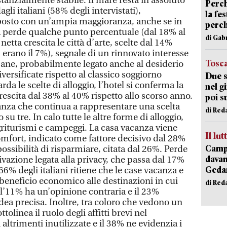
stanzialmente stabile. Il mare resta in assoluto
Perch
gli italiani (58% degli intervistati),
la fe
osto con un’ampia maggioranza, anche se in
perch
a perde qualche punto percentuale (dal 18% al
di Gab
etta crescita le città d’arte, scelte dal 14%
4 erano il 7%), segnale di un rinnovato interesse
Tosc
rbane, probabilmente legato anche al desiderio
versificate rispetto al classico soggiorno
Due s
da le scelte di alloggio, l’hotel si conferma la
nel g
escita dal 38% al 40% rispetto allo scorso anno.
poi s
canza che continua a rappresentare una scelta
di Red
su tre. In calo tutte le altre forme di alloggio,
griturismi e campeggi. La casa vacanza viene
Il lut
comfort, indicato come fattore decisivo dal 28%
Campi
a possibilità di risparmiare, citata dal 26%. Perde
davan
vazione legata alla privacy, che passa dal 17%
Geda
 66% degli italiani ritiene che le case vacanza e
n beneficio economico alle destinazioni in cui
di Red
l’11% ha un’opinione contraria e il 23%
dea precisa. Inoltre, tra coloro che vedono un
tolinea il ruolo degli affitti brevi nel
altrimenti inutilizzate e il 38% ne evidenzia i