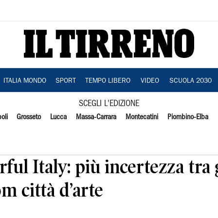
ITALIA MONDO
SPORT
TEMPO LIBERO
VIDEO
SCUOLA 2030
SCEGLI L'EDIZIONE
oli
Grosseto
Lucca
Massa-Carrara
Montecatini
Piombino-Elba
l Italy: più incertezza tra g
om città d’arte