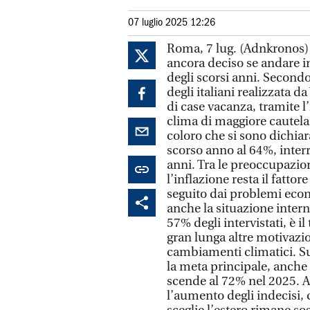
07 luglio 2025 12:26
Roma, 7 lug. (Adnkronos) 
ancora deciso se andare i
degli scorsi anni. Secondo
degli italiani realizzata d
di case vacanza, tramite l’
clima di maggiore cautela 
coloro che si sono dichiara
scorso anno al 64%, inter
anni. Tra le preoccupazion
l’inflazione resta il fattor
seguito dai problemi eco
anche la situazione intern
57% degli intervistati, è i
gran lunga altre motivazio
cambiamenti climatici. Sul
la meta principale, anche 
scende al 72% nel 2025. A
l’aumento degli indecisi,