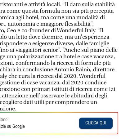
istoranti e attività locali. “Il dato sulla stabilità
tra come questa formula non sia più percepita
omica agli hotel, ma come una modalità di
t, autonomia e maggiore flessibilità”,
 Ceo e co-founder di Wonderful Italy. “Il
 solo un letto dove dormire, ma un’esperienza
rispondere a esigenze diverse, dalle famiglie
ino ai viaggiatori senior”. “Anche sul piano delle
rge una polarizzazione tra hotel e case vacanza,
luzioni, confermando la ricerca di formule più
 dichiara in conclusione Antonio Rainò, direttore
aly che cura la ricerca dal 2020. Wonderful
la gestione di case vacanza, dal 2020 conduce
razione con primari istituti di ricerca come Izi
 attenzione nell’osservare le abitudini degli
raccogliere dati utili per comprendere un
uzione.
itmo:
CLICCA QUI
izie su Google