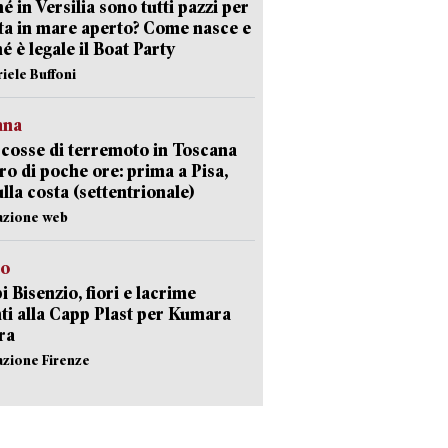
é in Versilia sono tutti pazzi per
sta in mare aperto? Come nasce e
é è legale il Boat Party
riele Buffoni
ana
cosse di terremoto in Toscana
iro di poche ore: prima a Pisa,
ulla costa (settentrionale)
azione web
to
 Bisenzio, fiori e lacrime
ti alla Capp Plast per Kumara
ra
azione Firenze