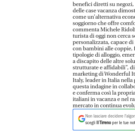
benefici diretti su negozi, r
delle case vacanza dimos
come un’alternativa econ
soggiorno che offre comfor
commenta Michele Ridolfo,
turista di oggi non cerca
personalizzata, capace di 
con bambini alle coppie, f
tipologie di alloggio, eme
a discapito delle altre so
strutturate e affidabili”,
marketing di Wonderful It
Italy, leader in Italia nel
questa indagine in collabo
e conferma così la propria
italiani in vacanza e nel 
mercato in continua evol
Non lasciare decidere l'algor
scegli
Il Tirreno
per le tue not