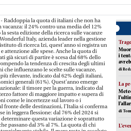
- Raddoppia la quota di italiani che non ha
n vacanza: il 24% contro una media del 12%
 la sesta edizione della ricerca sulle vacanze
a Wonderful Italy, azienda leader nella gestione
Trag
istituto di ricerca Izi, quest’anno si registra un
Muore
e attenzione alle spese. Anche la quota di
i ten
ti già sicuri di partire è scesa dal 68% dello
avreb
rompendo la tendenza di crescita degli ultimi
i che influenzano le scelte sulle vacanze,
di Red
e più rilevante, indicato dal 62% degli italiani,
nomici generali (61%). Quest’anno emerge
La pr
azionale: il timore per la guerra, indicato dal
Meteo
l terzo fattore di maggiore impatto e supera di
l’ult
ni come le incertezze sul lavoro o i
l’alla
 fronte delle destinazioni, l’Italia si conferma
di Tom
se in leggera flessione: dal 76% del 2024 si
 determinare questa variazione è soprattutto
 che passano dal 3% al 7%. La quota di chi
L’eve