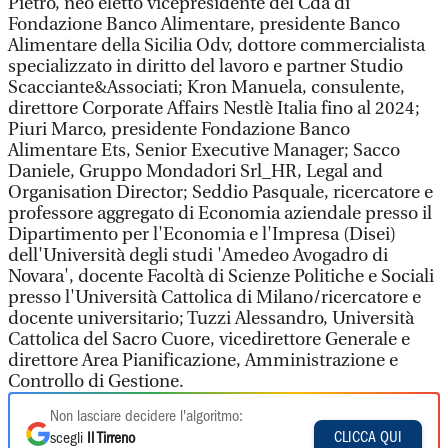
Pietro, neo eletto vicepresidente del Cda di
Fondazione Banco Alimentare, presidente Banco
Alimentare della Sicilia Odv, dottore commercialista
specializzato in diritto del lavoro e partner Studio
Scacciante&Associati; Kron Manuela, consulente,
direttore Corporate Affairs Nestlè Italia fino al 2024;
Piuri Marco, presidente Fondazione Banco
Alimentare Ets, Senior Executive Manager; Sacco
Daniele, Gruppo Mondadori Srl_HR, Legal and
Organisation Director; Seddio Pasquale, ricercatore e
professore aggregato di Economia aziendale presso il
Dipartimento per l'Economia e l'Impresa (Disei)
dell'Università degli studi 'Amedeo Avogadro di
Novara', docente Facoltà di Scienze Politiche e Sociali
presso l'Università Cattolica di Milano/ricercatore e
docente universitario; Tuzzi Alessandro, Università
Cattolica del Sacro Cuore, vicedirettore Generale e
direttore Area Pianificazione, Amministrazione e
Controllo di Gestione.
Non lasciare decidere l'algoritmo:
CLICCA QUI
scegli
Il Tirreno