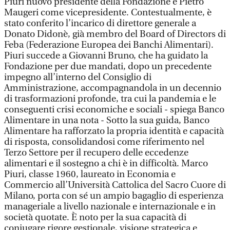
Piuri nuovo presidente della Fondazione e Pietro
Maugeri come vicepresidente. Contestualmente, è
stato conferito l’incarico di direttore generale a
Donato Didonè, già membro del Board of Directors di
Feba (Federazione Europea dei Banchi Alimentari).
Piuri succede a Giovanni Bruno, che ha guidato la
Fondazione per due mandati, dopo un precedente
impegno all’interno del Consiglio di
Amministrazione, accompagnandola in un decennio
di trasformazioni profonde, tra cui la pandemia e le
conseguenti crisi economiche e sociali - spiega Banco
Alimentare in una nota - Sotto la sua guida, Banco
Alimentare ha rafforzato la propria identità e capacità
di risposta, consolidandosi come riferimento nel
Terzo Settore per il recupero delle eccedenze
alimentari e il sostegno a chi è in difficoltà. Marco
Piuri, classe 1960, laureato in Economia e
Commercio all’Università Cattolica del Sacro Cuore di
Milano, porta con sé un ampio bagaglio di esperienza
manageriale a livello nazionale e internazionale e in
società quotate. È noto per la sua capacità di
coniugare rigore gestionale, visione strategica e