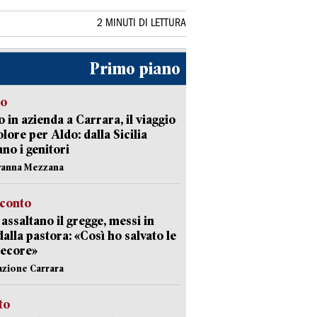
2 MINUTI DI LETTURA
Primo piano
to
 in azienda a Carrara, il viaggio
olore per Aldo: dalla Sicilia
ano i genitori
vanna Mezzana
cconto
i assaltano il gregge, messi in
dalla pastora: «Così ho salvato le
pecore»
azione Carrara
sto