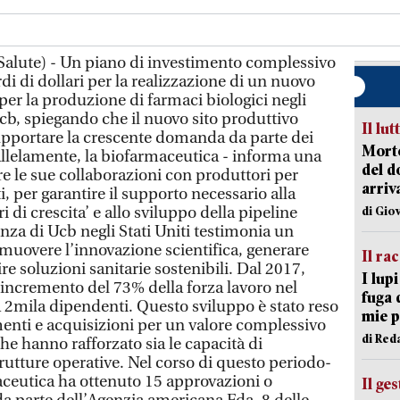
Salute) - Un piano di investimento complessivo
rdi di dollari per la realizzazione di un nuovo
per la produzione di farmaci biologici negli
cb, spiegando che il nuovo sito produttivo
Il lut
supportare la crescente domanda da parte dei
Morto
rallelamente, la biofarmaceutica - informa una
del d
re le sue collaborazioni con produttori per
arriv
ti, per garantire il supporto necessario alla
i di crescita’ e allo sviluppo della pipeline
di Gio
nza di Ucb negli Stati Uniti testimonia un
uovere l’innovazione scientifica, generare
Il ra
e soluzioni sanitarie sostenibili. Dal 2017,
I lup
 incremento del 73% della forza lavoro nel
fuga 
 2mila dipendenti. Questo sviluppo è stato reso
mie 
menti e acquisizioni per un valore complessivo
di Red
 che hanno rafforzato sia le capacità di
rutture operative. Nel corso di questo periodo-
maceutica ha ottenuto 15 approvazioni o
Il ge