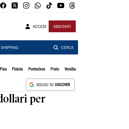
ACCEDI
ABBONATI
SHIPPING
CERCA
Pisa
Pistoia
Pontedera
Prato
Versilia
SEGUICI SU
DISCOVER
dollari per