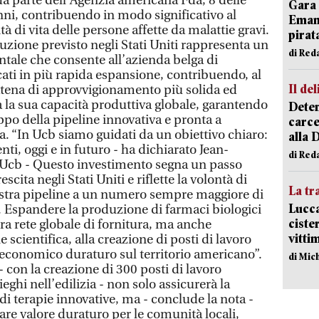
da parte dell’Agenzia americana Fda, 8 delle
Gara 
anni, contribuendo in modo significativo al
Emanu
à di vita delle persone affette da malattie gravi.
pirat
uzione previsto negli Stati Uniti rappresenta un
di Red
tale che consente all’azienda belga di
cati in più rapida espansione, contribuendo, al
Il del
atena di approvvigionamento più solida ed
rza la sua capacità produttiva globale, garantendo
Deten
uppo della pipeline innovativa e pronta a
carce
ra. “In Ucb siamo guidati da un obiettivo chiaro:
alla 
nti, oggi e in futuro - ha dichiarato Jean-
di Red
i Ucb - Questo investimento segna un passo
cita negli Stati Uniti e riflette la volontà di
La tr
nostra pipeline a un numero sempre maggiore di
Lucca
o. Espandere la produzione di farmaci biologici
ciste
tra rete globale di fornitura, ma anche
vitti
 scientifica, alla creazione di posti di lavoro
o economico duraturo sul territorio americano”.
di Mic
- con la creazione di 300 posti di lavoro
ieghi nell’edilizia - non solo assicurerà la
 di terapie innovative, ma - conclude la nota -
are valore duraturo per le comunità locali,