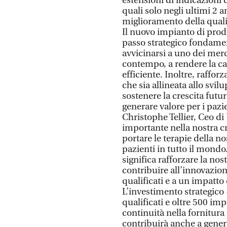
estensioni di indicazioni 
quali solo negli ultimi 2 
miglioramento della qualit
Il nuovo impianto di prod
passo strategico fondamen
avvicinarsi a uno dei mer
contempo, a rendere la c
efficiente. Inoltre, raffo
che sia allineata allo svil
sostenere la crescita futu
generare valore per i pazie
Christophe Tellier, Ceo d
importante nella nostra cres
portare le terapie della 
pazienti in tutto il mond
significa rafforzare la nos
contribuire all’innovazione
qualificati e a un impatt
L’investimento strategico 
qualificati e oltre 500 imp
continuità nella fornitura
contribuirà anche a gener