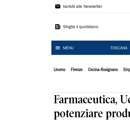
Il
Iscriviti alle Newsletter
Tirreno
Sfoglia il quotidiano
MENU
TOSCANA
Livorno
Firenze
Cecina-Rosignano
Emp
Farmaceutica, Ucb
potenziare produ