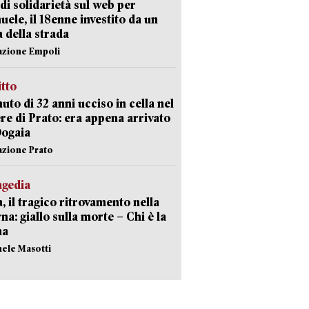
di solidarietà sul web per
ele, il 18enne investito da un
a della strada
azione Empoli
itto
uto di 32 anni ucciso in cella nel
re di Prato: era appena arrivato
Dogaia
azione Prato
agedia
, il tragico ritrovamento nella
rna: giallo sulla morte – Chi è la
ma
hele Masotti