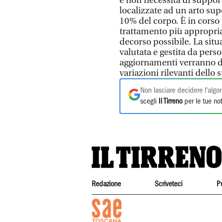
e non necessita di support
localizzate ad un arto sup
10% del corpo. È in corso 
trattamento più appropriat
decorso possibile. La situ
valutata e gestita da pers
aggiornamenti verranno d
variazioni rilevanti dello s
Non lasciare decidere l'algor
scegli
Il Tirreno
per le tue not
Redazione
Scriveteci
P