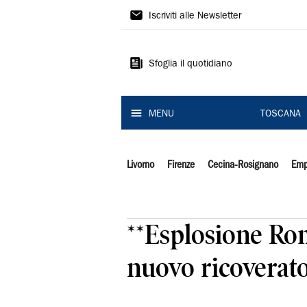
Il
Iscriviti alle Newsletter
Tirreno
Sfoglia il quotidiano
MENU
TOSCANA
Livorno
Firenze
Cecina-Rosignano
Emp
**Esplosione Rom
nuovo ricoverato