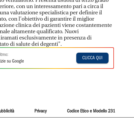
o ventilatorio. Presenta ustioni di terzo grado
eriore, con un interessamento pari a circa il
una valutazione specialistica per definire il
o, con l’obiettivo di garantire il miglior
azione clinica dei pazienti viene costantemente
onale altamente qualificato. Nuovi
iramati esclusivamente in presenza di
tato di salute dei degenti".
itmo:
CLICCA QUI
izie su Google
ubblicità
Privacy
Codice Etico e Modello 231