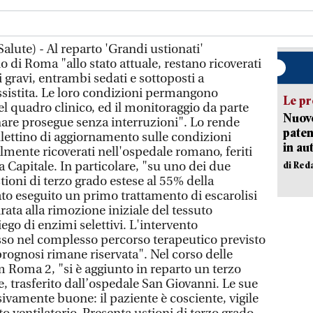
lute) - Al reparto 'Grandi ustionati'
 di Roma "allo stato attuale, restano ricoverati
 gravi, entrambi sedati e sottoposti a
sistita. Le loro condizioni permangono
Le pr
del quadro clinico, ed il monitoraggio da parte
Nuovo
nare prosegue senza interruzioni". Lo rende
paten
llettino di aggiornamento sulle condizioni
in au
almente ricoverati nell'ospedale romano, feriti
la Capitale. In particolare, "su uno dei due
di Red
tioni di terzo grado estese al 55% della
ato eseguito un primo trattamento di escarolisi
ata alla rimozione iniziale del tessuto
go di enzimi selettivi. L'intervento
so nel complesso percorso terapeutico previsto
 prognosi rimane riservata". Nel corso delle
sm Roma 2, "si è aggiunto in reparto un terzo
, trasferito dall’ospedale San Giovanni. Le sue
vamente buone: il paziente è cosciente, vigile