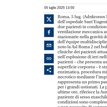
05 luglio 2025 13:50
Roma, 5 lug. (Adnkronos Sa
dell’ospedale Sant’Eugenio
due pazienti in condizioni
ventilazione meccanica as
stazionarie nella gravità 
dell’équipe multidiscipli
noto la Asl Roma 2 nel bo
cliniche dei pazienti attu
nell'esplosione di ieri nel
pazienti – che presenta us
superficie corporea – è st
enzimatica, procedura mir
necrotico mediante l’impie
rappresenta un primo pas
per i grandi ustionati. La
ultime ore, riferisce la A
paziente di sesso maschile
condizioni sono complessi