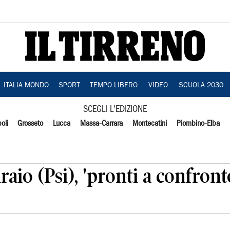
ITALIA MONDO
SPORT
TEMPO LIBERO
VIDEO
SCUOLA 2030
SCEGLI L'EDIZIONE
oli
Grosseto
Lucca
Massa-Carrara
Montecatini
Piombino-Elba
aio (Psi), 'pronti a confront