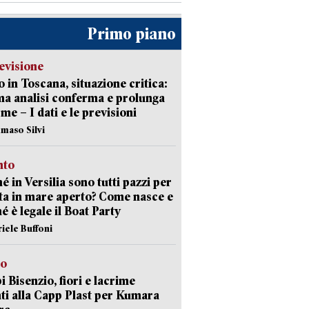
Primo piano
evisione
 in Toscana, situazione critica:
ima analisi conferma e prolunga
rme – I dati e le previsioni
maso Silvi
nto
é in Versilia sono tutti pazzi per
sta in mare aperto? Come nasce e
é è legale il Boat Party
riele Buffoni
to
 Bisenzio, fiori e lacrime
ti alla Capp Plast per Kumara