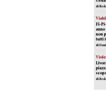
Geda
di Red
Viabi
Fi-Pi
anno 
non p
tutti 
di Dan
Viole
Livor
piazz
scopo
di Red