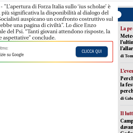
"L’apertura di Forza Italia sullo ‘ius scholae’ è
iù significativa la disponibilità al dialogo del
I Socialisti auspicano un confronto costruttivo sul
ebbe una pagina di civiltà”. Lo dice Enzo
La pr
le del Psi. “Tanti giovani attendono risposte, la
Meteo
lle aspettative” conclude.
l’ult
l’alla
itmo:
CLICCA QUI
izie su Google
di Tom
L’eve
Perch
la fe
perch
di Gab
Il lut
Campi
davan