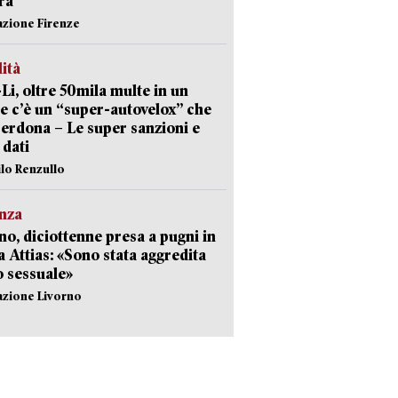
ra
azione Firenze
lità
-Li, oltre 50mila multe in un
e c’è un “super-autovelox” che
erdona – Le super sanzioni e
i dati
ilo Renzullo
nza
no, diciottenne presa a pugni in
a Attias: «Sono stata aggredita
 sessuale»
azione Livorno