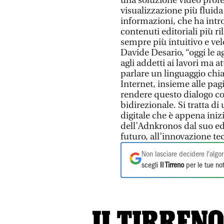
una soluzione video profe
visualizzazione più fluida
informazioni, che ha intr
contenuti editoriali più r
sempre più intuitivo e ve
Davide Desario, “oggi le a
agli addetti ai lavori ma a
parlare un linguaggio chia
Internet, insieme alle pagi
rendere questo dialogo con
bidirezionale. Si tratta d
digitale che è appena inizi
dell’Adnkronos dal suo e
futuro, all’innovazione t
Non lasciare decidere l'algor
scegli
Il Tirreno
per le tue not