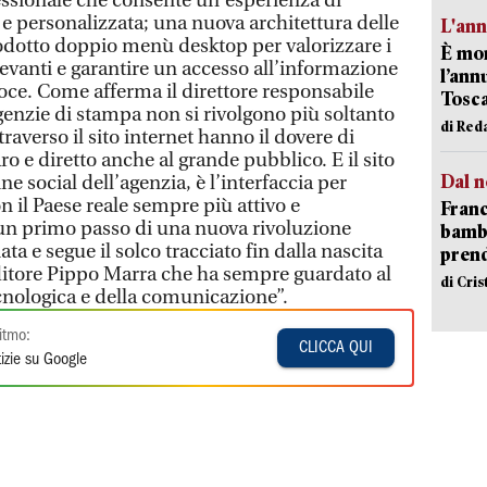
ssionale che consente un'esperienza di
 e personalizzata; una nuova architettura delle
L'an
odotto doppio menù desktop per valorizzare i
È mor
ilevanti e garantire un accesso all’informazione
l’ann
loce. Come afferma il direttore responsabile
Tosca
genzie di stampa non si rivolgono più soltanto
di Red
ttraverso il sito internet hanno il dovere di
ro e diretto anche al grande pubblico. E il sito
Dal n
ne social dell’agenzia, è l’interfaccia per
 il Paese reale sempre più attivo e
Franc
i un primo passo di una nuova rivoluzione
bambi
ata e segue il solco tracciato fin dalla nascita
pren
ditore Pippo Marra che ha sempre guardato al
di Cri
ecnologica e della comunicazione”.
itmo:
CLICCA QUI
izie su Google