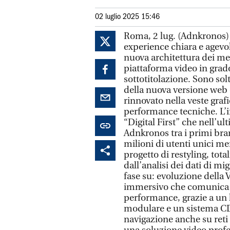
02 luglio 2025 15:46
Roma, 2 lug. (Adnkronos) 
experience chiara e agevo
nuova architettura dei me
piattaforma video in grad
sottotitolazione. Sono solt
della nuova versione web 
rinnovato nella veste graf
performance tecniche. L’in
“Digital First” che nell’ul
Adnkronos tra i primi bran
milioni di utenti unici men
progetto di restyling, tot
dall’analisi dei dati di mig
fase su: evoluzione della 
immersivo che comunica ri
performance, grazie a un 
modulare e un sistema CD
navigazione anche su reti 