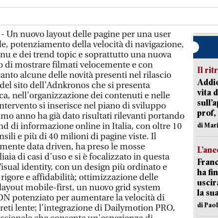
- Un nuovo layout delle pagine per una user
le, potenziamento della velocità di navigazione,
nu e dei trend topic e soprattutto una nuova
o di mostrare filmati velocemente e con
Il rit
anto alcune delle novità presenti nel rilascio
Addio
del sito dell’Adnkronos che si presenta
vita 
ica, nell’organizzazione dei contenuti e nelle
sull’
tervento si inserisce nel piano di sviluppo
prof,
timo anno ha già dato risultati rilevanti portando
d di informazione online in Italia, con oltre 10
di Mar
sili e più di 40 milioni di pagine viste. Il
almente data driven, ha preso le mosse
L’an
liaia di casi d’uso e si è focalizzato in questa
Franc
Visual identity, con un design più ordinato e
ha fin
gore e affidabilità; ottimizzazione delle
uscir
layout mobile-first, un nuovo grid system
la su
N potenziato per aumentare la velocità di
di Pao
reti lente; l’integrazione di Dailymotion PRO,