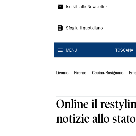
Il
Iscriviti alle Newsletter
Tirreno
Sfoglia il quotidiano
MENU
TOSCANA
Livorno
Firenze
Cecina-Rosignano
Emp
Online il restyli
notizie allo stat