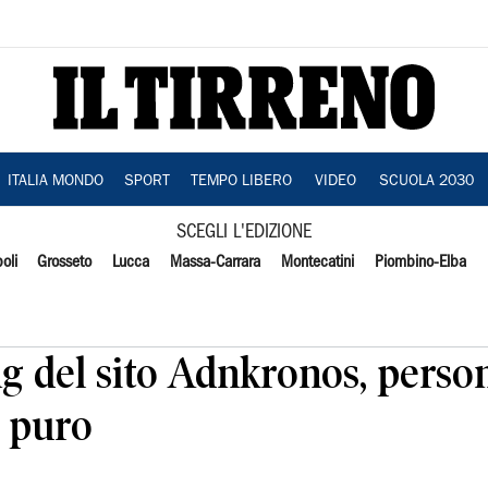
ITALIA MONDO
SPORT
TEMPO LIBERO
VIDEO
SCUOLA 2030
SCEGLI L'EDIZIONE
oli
Grosseto
Lucca
Massa-Carrara
Montecatini
Piombino-Elba
ng del sito Adnkronos, perso
o puro