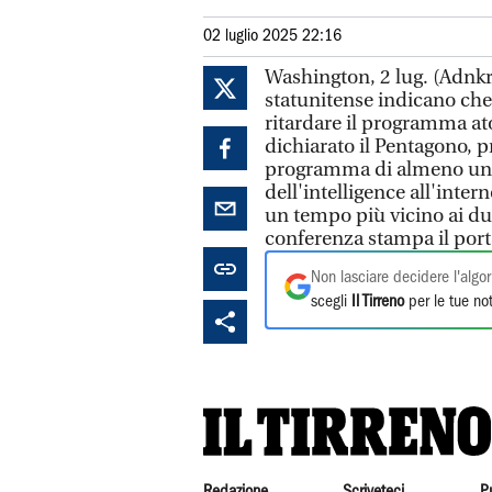
02 luglio 2025 22:16
Washington, 2 lug. (Adnkro
statunitense indicano che g
ritardare il programma at
dichiarato il Pentagono, p
programma di almeno uno 
dell'intelligence all'inte
un tempo più vicino ai du
conferenza stampa il ​​po
Non lasciare decidere l'algor
scegli
Il Tirreno
per le tue not