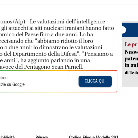
nos/Afp) - Le valutazioni dell'intelligence
li attacchi ai siti nucleari iraniani hanno fatto
omico del Paese fino a due anni. Lo ha
recisando che "abbiamo ridotto il loro
Le pr
o due anni: lo dimostrano le valutazioni
Nuovo
rno del Dipartimento della Difesa". "Pensiamo a
paten
e anni", ha aggiunto parlando in una
in au
rtavoce del Pentagono Sean Parnell.
di Red
itmo:
CLICCA QUI
izie su Google