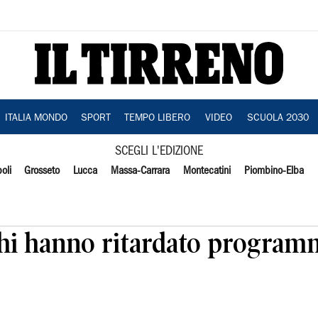
ITALIA MONDO
SPORT
TEMPO LIBERO
VIDEO
SCUOLA 2030
SCEGLI L'EDIZIONE
oli
Grosseto
Lucca
Massa-Carrara
Montecatini
Piombino-Elba
cchi hanno ritardato program