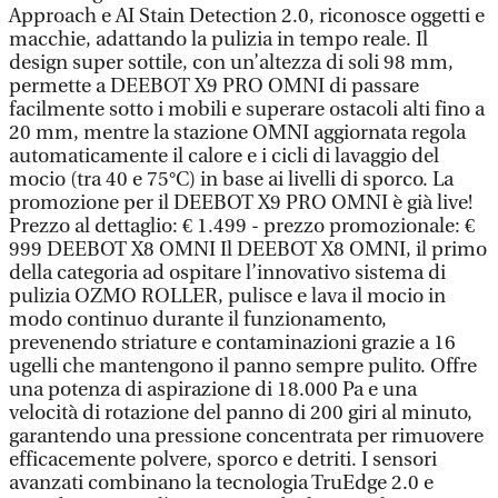
Approach e AI Stain Detection 2.0, riconosce oggetti e
macchie, adattando la pulizia in tempo reale. Il
design super sottile, con un’altezza di soli 98 mm,
permette a DEEBOT X9 PRO OMNI di passare
facilmente sotto i mobili e superare ostacoli alti fino a
20 mm, mentre la stazione OMNI aggiornata regola
automaticamente il calore e i cicli di lavaggio del
mocio (tra 40 e 75°C) in base ai livelli di sporco. La
promozione per il DEEBOT X9 PRO OMNI è già live!
Prezzo al dettaglio: € 1.499 - prezzo promozionale: €
999 DEEBOT X8 OMNI Il DEEBOT X8 OMNI, il primo
della categoria ad ospitare l’innovativo sistema di
pulizia OZMO ROLLER, pulisce e lava il mocio in
modo continuo durante il funzionamento,
prevenendo striature e contaminazioni grazie a 16
ugelli che mantengono il panno sempre pulito. Offre
una potenza di aspirazione di 18.000 Pa e una
velocità di rotazione del panno di 200 giri al minuto,
garantendo una pressione concentrata per rimuovere
efficacemente polvere, sporco e detriti. I sensori
avanzati combinano la tecnologia TruEdge 2.0 e