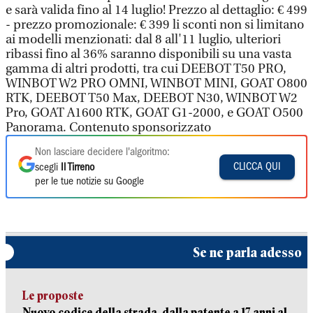
e sarà valida fino al 14 luglio! Prezzo al dettaglio: € 499
- prezzo promozionale: € 399 li sconti non si limitano
ai modelli menzionati: dal 8 all'11 luglio, ulteriori
ribassi fino al 36% saranno disponibili su una vasta
gamma di altri prodotti, tra cui DEEBOT T50 PRO,
WINBOT W2 PRO OMNI, WINBOT MINI, GOAT O800
RTK, DEEBOT T50 Max, DEEBOT N30, WINBOT W2
Pro, GOAT A1600 RTK, GOAT G1-2000, e GOAT O500
Panorama. Contenuto sponsorizzato
Non lasciare decidere l'algoritmo:
CLICCA QUI
scegli
Il Tirreno
per le tue notizie su Google
Se ne parla adesso
Le proposte
Nuovo codice della strada, dalla patente a 17 anni al