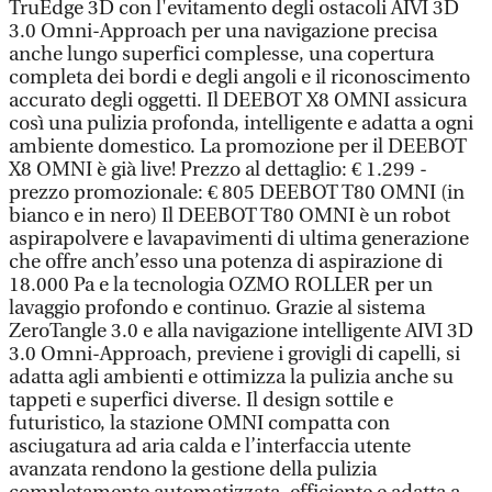
TruEdge 3D con l'evitamento degli ostacoli AIVI 3D
3.0 Omni-Approach per una navigazione precisa
anche lungo superfici complesse, una copertura
completa dei bordi e degli angoli e il riconoscimento
accurato degli oggetti. Il DEEBOT X8 OMNI assicura
così una pulizia profonda, intelligente e adatta a ogni
ambiente domestico. La promozione per il DEEBOT
X8 OMNI è già live! Prezzo al dettaglio: € 1.299 -
prezzo promozionale: € 805 DEEBOT T80 OMNI (in
bianco e in nero) Il DEEBOT T80 OMNI è un robot
aspirapolvere e lavapavimenti di ultima generazione
che offre anch’esso una potenza di aspirazione di
18.000 Pa e la tecnologia OZMO ROLLER per un
lavaggio profondo e continuo. Grazie al sistema
ZeroTangle 3.0 e alla navigazione intelligente AIVI 3D
3.0 Omni-Approach, previene i grovigli di capelli, si
adatta agli ambienti e ottimizza la pulizia anche su
tappeti e superfici diverse. Il design sottile e
futuristico, la stazione OMNI compatta con
asciugatura ad aria calda e l’interfaccia utente
avanzata rendono la gestione della pulizia