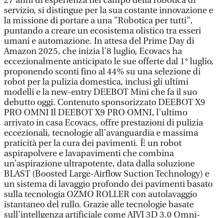
27 anni di esperienza nel campo della robotica di
servizio, si distingue per la sua costante innovazione e
la missione di portare a una "Robotica per tutti",
puntando a creare un ecosistema olistico tra esseri
umani e automazione. In attesa del Prime Day di
Amazon 2025, che inizia l'8 luglio, Ecovacs ha
eccezionalmente anticipato le sue offerte dal 1° luglio,
proponendo sconti fino al 44% su una selezione di
robot per la pulizia domestica, inclusi gli ultimi
modelli e la new-entry DEEBOT Mini che fa il suo
debutto oggi. Contenuto sponsorizzato DEEBOT X9
PRO OMNI Il DEEBOT X9 PRO OMNI, l’ultimo
arrivato in casa Ecovacs, offre prestazioni di pulizia
eccezionali, tecnologie all’avanguardia e massima
praticità per la cura dei pavimenti. È un robot
aspirapolvere e lavapavimenti che combina
un’aspirazione ultrapotente, data dalla soluzione
BLAST (Boosted Large-Airflow Suction Technology) e
un sistema di lavaggio profondo dei pavimenti basato
sulla tecnologia OZMO ROLLER con autolavaggio
istantaneo del rullo. Grazie alle tecnologie basate
sull’intellgenza artificiale come AIVI 3D 3.0 Omni-