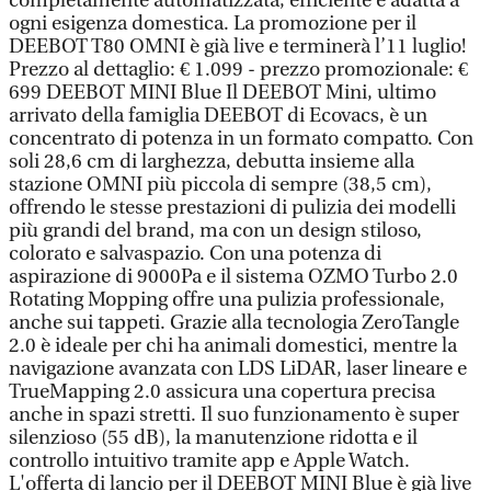
completamente automatizzata, efficiente e adatta a
ogni esigenza domestica. La promozione per il
DEEBOT T80 OMNI è già live e terminerà l’11 luglio!
Prezzo al dettaglio: € 1.099 - prezzo promozionale: €
699 DEEBOT MINI Blue Il DEEBOT Mini, ultimo
arrivato della famiglia DEEBOT di Ecovacs, è un
concentrato di potenza in un formato compatto. Con
soli 28,6 cm di larghezza, debutta insieme alla
stazione OMNI più piccola di sempre (38,5 cm),
offrendo le stesse prestazioni di pulizia dei modelli
più grandi del brand, ma con un design stiloso,
colorato e salvaspazio. Con una potenza di
aspirazione di 9000Pa e il sistema OZMO Turbo 2.0
Rotating Mopping offre una pulizia professionale,
anche sui tappeti. Grazie alla tecnologia ZeroTangle
2.0 è ideale per chi ha animali domestici, mentre la
navigazione avanzata con LDS LiDAR, laser lineare e
TrueMapping 2.0 assicura una copertura precisa
anche in spazi stretti. Il suo funzionamento è super
silenzioso (55 dB), la manutenzione ridotta e il
controllo intuitivo tramite app e Apple Watch.
L'offerta di lancio per il DEEBOT MINI Blue è già live