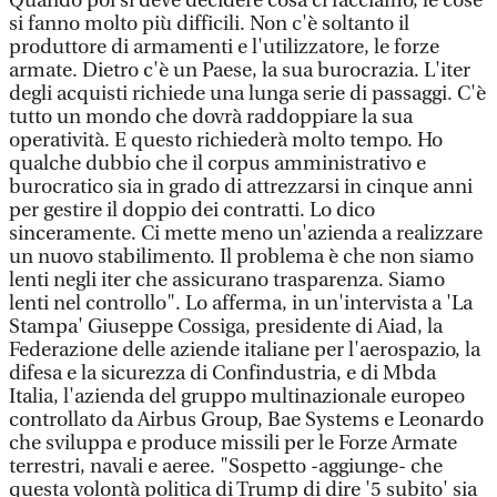
Quando poi si deve decidere cosa ci facciamo, le cose
si fanno molto più difficili. Non c'è soltanto il
produttore di armamenti e l'utilizzatore, le forze
armate. Dietro c'è un Paese, la sua burocrazia. L'iter
degli acquisti richiede una lunga serie di passaggi. C'è
tutto un mondo che dovrà raddoppiare la sua
operatività. E questo richiederà molto tempo. Ho
qualche dubbio che il corpus amministrativo e
burocratico sia in grado di attrezzarsi in cinque anni
per gestire il doppio dei contratti. Lo dico
sinceramente. Ci mette meno un'azienda a realizzare
un nuovo stabilimento. Il problema è che non siamo
lenti negli iter che assicurano trasparenza. Siamo
lenti nel controllo". Lo afferma, in un'intervista a 'La
Stampa' Giuseppe Cossiga, presidente di Aiad, la
Federazione delle aziende italiane per l'aerospazio, la
difesa e la sicurezza di Confindustria, e di Mbda
Italia, l'azienda del gruppo multinazionale europeo
controllato da Airbus Group, Bae Systems e Leonardo
che sviluppa e produce missili per le Forze Armate
terrestri, navali e aeree. "Sospetto -aggiunge- che
questa volontà politica di Trump di dire '5 subito' sia