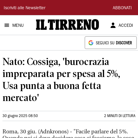
Il
Iscriviti alle Newsletter
ABBONATI
Tirreno
MENU
ACCEDI
SEGUICI SU
DISCOVER
Nato: Cossiga, 'burocrazia
impreparata per spesa al 5%,
Usa punta a buona fetta
mercato'
30 giugno 2025 08:50
2 MINUTI DI LETTURA
Roma, 30 giu. (Adnkronos) - "Facile parlare del 5%.