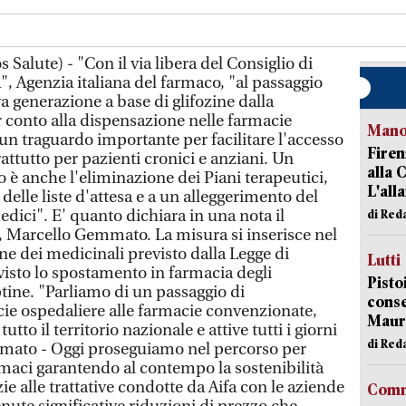
Salute) - "Con il via libera del Consiglio di
, Agenzia italiana del farmaco, "al passaggio
va generazione a base di glifozine dalla
r conto alla dispensazione nelle farmacie
Manov
 un traguardo importante per facilitare l'accesso
Firen
rattutto per pazienti cronici e anziani. Un
alla 
 è anche l'eliminazione dei Piani terapeutici,
L'all
delle liste d'attesa e a un alleggerimento del
edici". E' quanto dichiara in una nota il
di Red
e, Marcello Gemmato. La misura si inserisce nel
one dei medicinali previsto dalla Legge di
Lutti
visto lo spostamento in farmacia degli
Pisto
iptine. "Parliamo di un passaggio di
conse
cie ospedaliere alle farmacie convenzionate,
Mauro
tto il territorio nazionale e attive tutti i giorni
di Red
mato - Oggi proseguiamo nel percorso per
rmaci garantendo al contempo la sostenibilità
ie alle trattative condotte da Aifa con le aziende
Comm