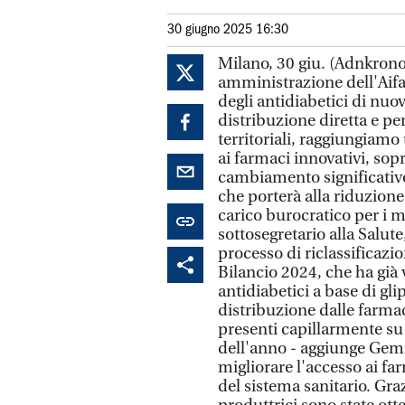
30 giugno 2025 16:30
Milano, 30 giu. (Adnkronos 
amministrazione dell'Aifa"
degli antidiabetici di nuo
distribuzione diretta e pe
territoriali, raggiungiamo
ai farmaci innovativi, sop
cambiamento significativo
che porterà alla riduzione 
carico burocratico per i m
sottosegretario alla Salut
processo di riclassificazi
Bilancio 2024, che ha già 
antidiabetici a base di gl
distribuzione dalle farma
presenti capillarmente su tu
dell'anno - aggiunge Gem
migliorare l'accesso ai fa
del sistema sanitario. Graz