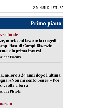
2 MINUTI DI LETTURA
Primo piano
ra fatale
ze, morto sul lavoro: la tragedia
Capp Plast di Campi Bisenzio –
arme e la prima ipotesi
azione Firenze
ia, muore a 24 anni dopo l’ultima
gna: «Non mi sento bene» – Poi
 crolla a terra
azione Pistoia
ercio