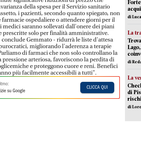
enute significative riduzioni di prezzo che
Forte
varianza della spesa per il Servizio sanitario
acqui
ssetto, i pazienti, secondo quanto spiegato, non
di Luca
 farmacie ospedaliere o attendere giorni per il
 i medici saranno sollevati dall'onere dei piani
La tr
e prescritte solo per finalità amministrative.
 conclude Gemmato - ridurrà le liste d'attesa
Trova
rocratici, migliorando l'aderenza a terapie
Lago,
Parliamo di farmaci che non solo controllano la
coinv
pressione arteriosa, favoriscono la perdita di
di Red
oglicemiche e proteggono cuore e reni. Benefici
nno più facilmente accessibili a tutti".
La ve
itmo:
Check
CLICCA QUI
izie su Google
di Pis
risch
di Lor