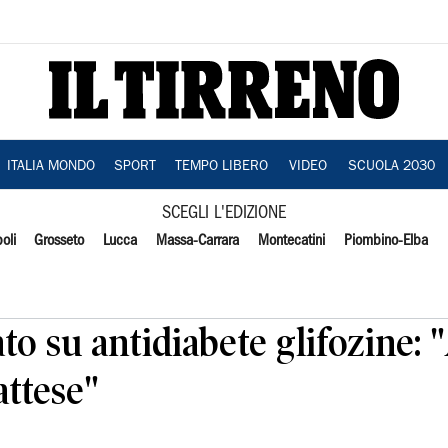
ITALIA MONDO
SPORT
TEMPO LIBERO
VIDEO
SCUOLA 2030
SCEGLI L'EDIZIONE
oli
Grosseto
Lucca
Massa-Carrara
Montecatini
Piombino-Elba
 su antidiabete glifozine: 
attese"