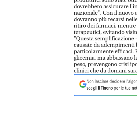
produttrici sono state ott
dovrebbero assicurare l'in
nazionale". Con il nuovo a
dovranno più recarsi nelle
ritiro dei farmaci, mentre
terapeutici, evitando visit
"Questa semplificazione -
causate da adempimenti bu
particolarmente efficaci. 
glicemia, ma abbassano la 
peso, prevengono crisi ip
clinici che da domani sara
Non lasciare decidere l'algor
scegli
Il Tirreno
per le tue not