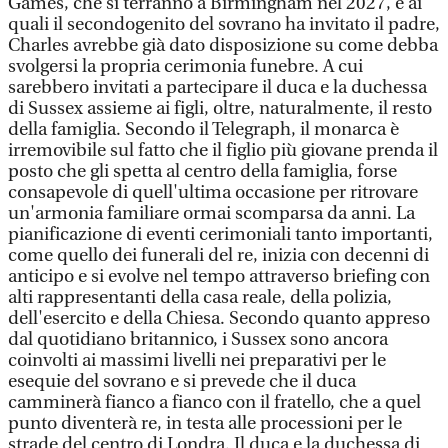
Games, che si terranno a Birmingham nel 2027, e ai
quali il secondogenito del sovrano ha invitato il padre,
Charles avrebbe già dato disposizione su come debba
svolgersi la propria cerimonia funebre. A cui
sarebbero invitati a partecipare il duca e la duchessa
di Sussex assieme ai figli, oltre, naturalmente, il resto
della famiglia. Secondo il Telegraph, il monarca è
irremovibile sul fatto che il figlio più giovane prenda il
posto che gli spetta al centro della famiglia, forse
consapevole di quell'ultima occasione per ritrovare
un'armonia familiare ormai scomparsa da anni. La
pianificazione di eventi cerimoniali tanto importanti,
come quello dei funerali del re, inizia con decenni di
anticipo e si evolve nel tempo attraverso briefing con
alti rappresentanti della casa reale, della polizia,
dell'esercito e della Chiesa. Secondo quanto appreso
dal quotidiano britannico, i Sussex sono ancora
coinvolti ai massimi livelli nei preparativi per le
esequie del sovrano e si prevede che il duca
camminerà fianco a fianco con il fratello, che a quel
punto diventerà re, in testa alle processioni per le
strade del centro di Londra. Il duca e la duchessa di