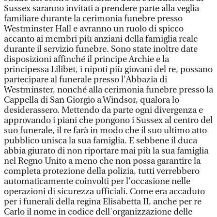
Sussex saranno invitati a prendere parte alla veglia
familiare durante la cerimonia funebre presso
Westminster Hall e avranno un ruolo di spicco
accanto ai membri più anziani della famiglia reale
durante il servizio funebre. Sono state inoltre date
disposizioni affinché il principe Archie e la
principessa Lilibet, i nipoti più giovani del re, possano
partecipare al funerale presso l'Abbazia di
Westminster, nonché alla cerimonia funebre presso la
Cappella di San Giorgio a Windsor, qualora lo
desiderassero. Mettendo da parte ogni divergenza e
approvando i piani che pongono i Sussex al centro del
suo funerale, il re farà in modo che il suo ultimo atto
pubblico unisca la sua famiglia. E sebbene il duca
abbia giurato di non riportare mai più la sua famiglia
nel Regno Unito a meno che non possa garantire la
completa protezione della polizia, tutti verrebbero
automaticamente coinvolti per l'occasione nelle
operazioni di sicurezza ufficiali. Come era accaduto
per i funerali della regina Elisabetta II, anche per re
Carlo il nome in codice dell'organizzazione delle