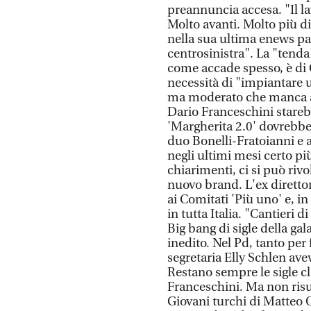
preannuncia accesa. "Il la
Molto avanti. Molto più d
nella sua ultima enews pa
centrosinistra". La "tenda"
come accade spesso, è di G
necessità di "impiantare u
ma moderato che manca al
Dario Franceschini stare
'Margherita 2.0' dovrebbe e
duo Bonelli-Fratoianni e 
negli ultimi mesi certo p
chiarimenti, ci si può rivo
nuovo brand. L'ex direttore
ai Comitati 'Più uno' e, i
in tutta Italia. "Cantieri d
Big bang di sigle della ga
inedito. Nel Pd, tanto per
segretaria Elly Schlen av
Restano sempre le sigle c
Franceschini. Ma non ris
Giovani turchi di Matteo O