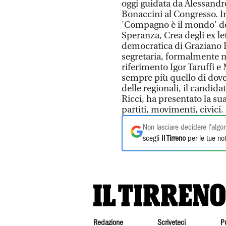
oggi guidata da Alessandro
Bonaccini al Congresso. I
'Compagno è il mondo' deg
Speranza, Crea degli ex l
democratica di Graziano D
segretaria, formalmente 
riferimento Igor Taruffi e 
sempre più quello di dove
delle regionali, il candid
Ricci, ha presentato la su
partiti, movimenti, civici
Non lasciare decidere l'algor
scegli
Il Tirreno
per le tue not
Redazione
Scriveteci
P