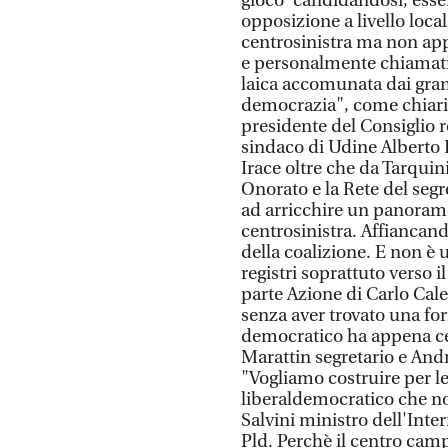
gioco' candidandosi, ess
opposizione a livello loca
centrosinistra ma non app
e personalmente chiamati
laica accomunata dai grand
democrazia", come chiaris
presidente del Consiglio r
sindaco di Udine Alberto F
Irace oltre che da Tarquini
Onorato e la Rete del seg
ad arricchire un panorama
centrosinistra. Affiancand
della coalizione. E non è 
registri soprattuto verso i
parte Azione di Carlo Cale
senza aver trovato una form
democratico ha appena ce
Marattin segretario e And
"Vogliamo costruire per le
liberaldemocratico che no
Salvini ministro dell'Inte
Pld. Perchè il centro camp