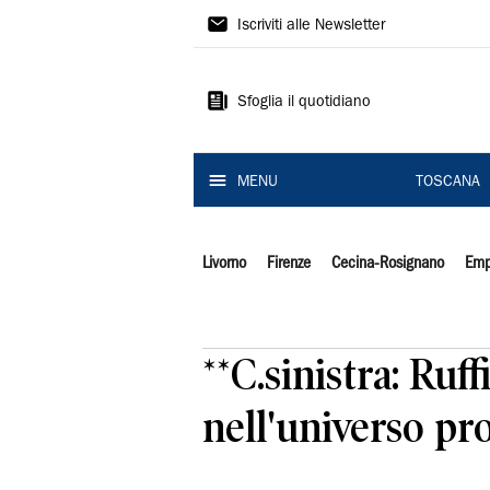
Il
Iscriviti alle Newsletter
Tirreno
Sfoglia il quotidiano
MENU
TOSCANA
Livorno
Firenze
Cecina-Rosignano
Emp
**C.sinistra: Ruff
nell'universo pro