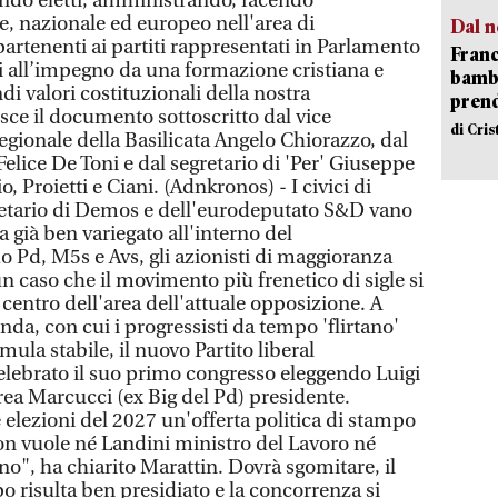
endo eletti, amministrando, facendo
le, nazionale ed europeo nell'area di
Dal n
artenenti ai partiti rappresentati in Parlamento
Franc
 all’impegno da una formazione cristiana e
bambi
i valori costituzionali della nostra
pren
ce il documento sottoscritto dal vice
di Cri
egionale della Basilicata Angelo Chiorazzo, dal
elice De Toni e dal segretario di 'Per' Giuseppe
o, Proietti e Ciani. (Adnkronos) - I civici di
retario di Demos e dell'eurodeputato S&D vano
 già ben variegato all'interno del
o Pd, M5s e Avs, gli azionisti di maggioranza
un caso che il movimento più frenetico di sigle si
l centro dell'area dell'attuale opposizione. A
nda, con cui i progressisti da tempo 'flirtano'
ula stabile, il nuovo Partito liberal
lebrato il suo primo congresso eleggendo Luigi
rea Marcucci (ex Big del Pd) presidente.
 elezioni del 2027 un'offerta politica di stampo
n vuole né Landini ministro del Lavoro né
rno", ha chiarito Marattin. Dovrà sgomitare, il
o risulta ben presidiato e la concorrenza si