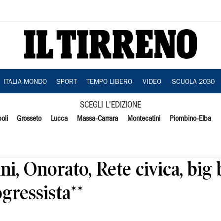
ITALIA MONDO
SPORT
TEMPO LIBERO
VIDEO
SCUOLA 2030
SCEGLI L'EDIZIONE
oli
Grosseto
Lucca
Massa-Carrara
Montecatini
Piombino-Elba
ini, Onorato, Rete civica, big
gressista**