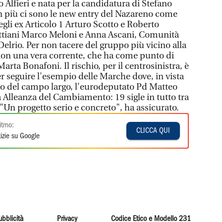
 Alfieri e nata per la candidatura di Stefano
n più ci sono le new entry del Nazareno come
li ex Articolo 1 Arturo Scotto e Roberto
ettiani Marco Meloni e Anna Ascani, Comunità
elrio. Per non tacere del gruppo più vicino alla
non una vera corrente, che ha come punto di
Marta Bonafoni. Il rischio, per il centrosinistra, è
r seguire l'esempio delle Marche dove, in vista
ato del campo largo, l'eurodeputato Pd Matteo
a Alleanza del Cambiamento: 19 sigle in tutto tra
. "Un progetto serio e concreto", ha assicurato.
itmo:
CLICCA QUI
izie su Google
ubblicità
Privacy
Codice Etico e Modello 231