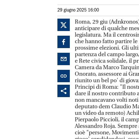
29 giugno 2025 16:00
Roma, 29 giu (Adnkronos) 
anticipare di qualche mese
legislatura. Ma il centrosi
che hanno fatto partire l
prossime elezioni. Gli ulti
partenza del campo largo,
e Rete civica solidale, il
Camera da Marco Tarquinio, 
Onorato, assessore ai Gran
riunito un bel po' di giova
Principi di Roma: "Il nos
dare il nostro contributo a
non mancavano volti noti 
deputato dem Claudio Man
un video da remoto) Achill
Pierpaolo Piccioli, il cam
Alessandro Roja. Sempre al
cioè "persone, Movimenti ci