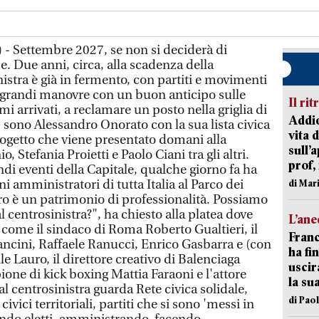
- Settembre 2027, se non si deciderà di
. Due anni, circa, alla scadenza della
nistra è già in fermento, con partiti e movimenti
e grandi manovre con un buon anticipo sulle
Il rit
mi arrivati, a reclamare un posto nella griglia di
Addio
 sono Alessandro Onorato con la sua lista civica
vita 
 progetto che viene presentato domani alla
sull’
Stefania Proietti e Paolo Ciani tra gli altri.
prof,
di eventi della Capitale, qualche giorno fa ha
ni amministratori di tutta Italia al Parco dei
di Mar
tro è un patrimonio di professionalità. Possiamo
l centrosinistra?", ha chiesto alla platea dove
L’an
come il sindaco di Roma Roberto Gualtieri, il
Franc
cini, Raffaele Ranucci, Enrico Gasbarra e (con
ha fin
e Lauro, il direttore creativo di Balenciaga
uscir
pione di kick boxing Mattia Faraoni e l'attore
la su
 centrosinistra guarda Rete civica solidale,
di Pao
vici territoriali, partiti che si sono 'messi in