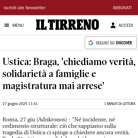
Il
Iscriviti alle Newsletter
ABBONATI
Tirreno
MENU
ACCEDI
SEGUICI SU
DISCOVER
Ustica: Braga, 'chiediamo verità,
solidarietà a famiglie e
magistratura mai arrese'
27 giugno 2025 11:41
1 MINUTI DI LETTURA
Roma, 27 giu (Adnkronos) - "Né incidente, né
cedimento strutturale: ciò che sappiamo sulla
tragedia di Ustica ci spinge a chiedere ancora verità.