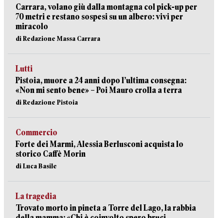
Carrara, volano giù dalla montagna col pick-up per
70 metri e restano sospesi su un albero: vivi per
miracolo
di Redazione Massa Carrara
Lutti
Pistoia, muore a 24 anni dopo l’ultima consegna:
«Non mi sento bene» – Poi Mauro crolla a terra
di Redazione Pistoia
Commercio
Forte dei Marmi, Alessia Berlusconi acquista lo
storico Caffè Morin
di Luca Basile
La tragedia
Trovato morto in pineta a Torre del Lago, la rabbia
della mamma: «Chi è coinvolto spero bruci