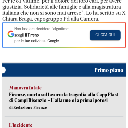
Per le 81 vittime, per il dolore dei loro cari, per avere
giustizia. Solidarietà alle famiglie e alla magistratura
italiana che non si sono mai arrese". Lo ha scritto su X
Chiara Braga, capogruppo Pd alla Camera.
Non lasciare decidere l'algoritmo:
CLICCA QUI
scegli
Il Tirreno
per le tue notizie su Google
Primo piano
Manovra fatale
Firenze, morto sul lavoro: la tragedia alla Capp Plast
di Campi Bisenzio – L'allarme e la prima ipotesi
di Redazione Firenze
L’incidente