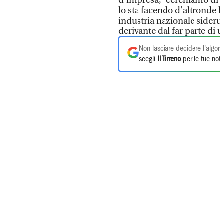
d'impresa, “cerchiamo di
lo sta facendo d’altronde
industria nazionale sider
derivante dal far parte di 
Non lasciare decidere l'algor
scegli
Il Tirreno
per le tue not