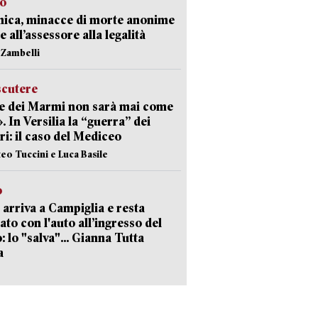
so
nica, minacce di morte anonime
e all’assessore alla legalità
n Zambelli
scutere
e dei Marmi non sarà mai come
». In Versilia la “guerra” dei
i: il caso del Mediceo
teo Tuccini e Luca Basile
o
 arriva a Campiglia e resta
ato con l'auto all’ingresso del
: lo "salva"... Gianna Tutta
a