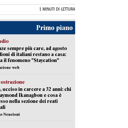
1 MINUTI DI LETTURA
Primo piano
udio
ze sempre più care, ad agosto
lioni di italiani restano a casa:
a il fenomeno "Staycation"
azione web
costruzione
, ucciso in carcere a 32 anni: chi
Raymond Ikanagbon e cosa è
sso nella sezione dei reati
ali
lo Nencioni