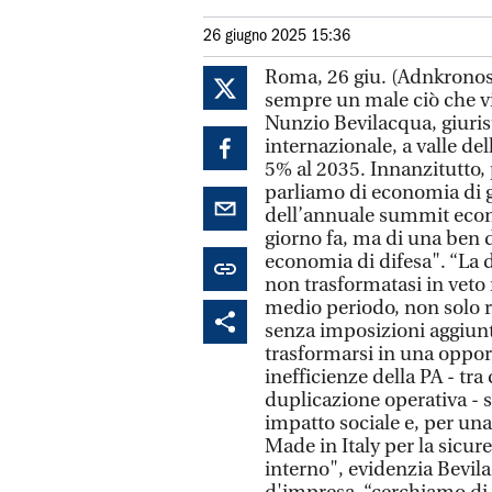
26 giugno 2025 15:36
Roma, 26 giu. (Adnkronos)
sempre un male ciò che vi
Nunzio Bevilacqua, giuri
internazionale, a valle del
5% al 2035. Innanzitutto
parliamo di economia di g
dell’annuale summit econ
giorno fa, ma di una ben d
economia di difesa". “La 
non trasformatasi in veto
medio periodo, non solo r
senza imposizioni aggiunt
trasformarsi in una oppor
inefficienze della PA - tra 
duplicazione operativa - s
impatto sociale e, per u
Made in Italy per la sicur
interno", evidenzia Bevila