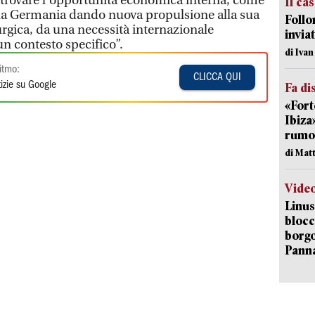
 trovare l’opportunità economica interna, come
Il ca
 la Germania dando nuova propulsione alla sua
Follo
urgica, da una necessità internazionale
inviat
un contesto specifico”.
di Iva
itmo:
CLICCA QUI
izie su Google
Fa di
«Fort
Ibiza
rumor
di Mat
Vide
Linus
blocc
borgo
Pann