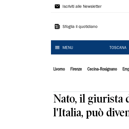
Il
Iscriviti alle Newsletter
Tirreno
Sfoglia il quotidiano
MENU
TOSCANA
Livorno
Firenze
Cecina-Rosignano
Emp
Nato, il giurista
l'Italia, può div