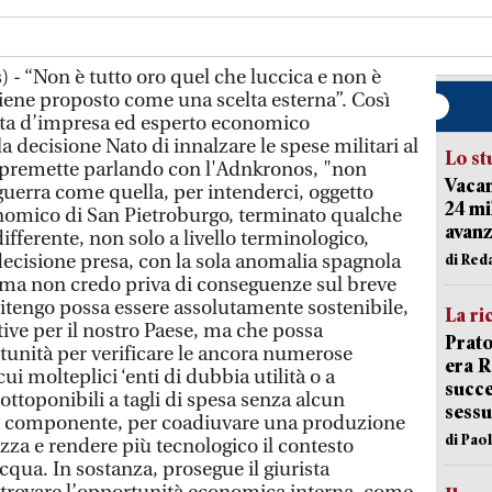
 - “Non è tutto oro quel che luccica e non è
ene proposto come una scelta esterna”. Così
sta d’impresa ed esperto economico
la decisione Nato di innalzare le spese militari al
Lo st
, premette parlando con l'Adnkronos, "non
Vacan
uerra come quella, per intenderci, oggetto
24 mi
omico di San Pietroburgo, terminato qualche
avanz
ifferente, non solo a livello terminologico,
decisione presa, con la sola anomalia spagnola
di Red
 ma non credo priva di conseguenze sul breve
itengo possa essere assolutamente sostenibile,
La ri
ive per il nostro Paese, ma che possa
Prato
tunità per verificare le ancora numerose
era 
cui molteplici ‘enti di dubbia utilità o a
succe
ottoponibili a tagli di spesa senza alcun
sessu
na componente, per coadiuvare una produzione
di Pao
ezza e rendere più tecnologico il contesto
cqua. In sostanza, prosegue il giurista