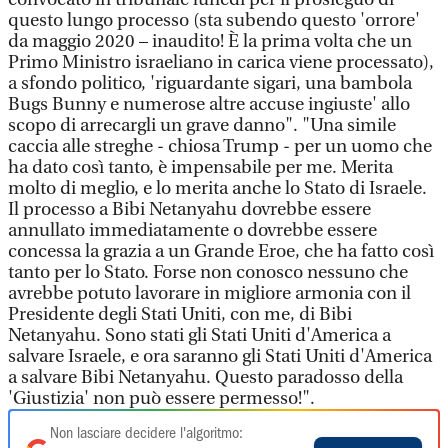
questo lungo processo (sta subendo questo 'orrore'
da maggio 2020 – inaudito! È la prima volta che un
Primo Ministro israeliano in carica viene processato),
a sfondo politico, 'riguardante sigari, una bambola
Bugs Bunny e numerose altre accuse ingiuste' allo
scopo di arrecargli un grave danno". "Una simile
caccia alle streghe - chiosa Trump - per un uomo che
ha dato così tanto, è impensabile per me. Merita
molto di meglio, e lo merita anche lo Stato di Israele.
Il processo a Bibi Netanyahu dovrebbe essere
annullato immediatamente o dovrebbe essere
concessa la grazia a un Grande Eroe, che ha fatto così
tanto per lo Stato. Forse non conosco nessuno che
avrebbe potuto lavorare in migliore armonia con il
Presidente degli Stati Uniti, con me, di Bibi
Netanyahu. Sono stati gli Stati Uniti d'America a
salvare Israele, e ora saranno gli Stati Uniti d'America
a salvare Bibi Netanyahu. Questo paradosso della
'Giustizia' non può essere permesso!".
Non lasciare decidere l'algoritmo: