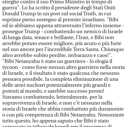
streghe contro il suo Primo Ministro in tempo di
guerra". Lo ha scritto il presidente degli Stati Uniti
Donald Trump in un post sul social Truth, in cui
esprime pieno sostegno al premier israeliano. "Bibi
ed io abbiamo appena attraversato l'inferno insieme -
prosegue Trump - combattendo un nemico di Israele
di lunga data, tenace e brillante, l'Iran, e Bibi non
avrebbe potuto essere migliore, più acuto o più forte
nel suo amore per l'incredibile Terra Santa. Chiunque
altro avrebbe subito perdite, imbarazzo e caos!".
"Bibi Netanyahu è stato un guerriero - lo elogia il
tycoon - come forse nessun altro guerriero nella storia
di Israele, e il risultato è stato qualcosa che nessuno
pensava possibile, la completa eliminazione di una
delle armi nucleari potenzialmente più grandi e
potenti al mondo, e sarebbe successo presto!
Stavamo combattendo, letteralmente, per la
sopravvivenza di Israele, e non c'è nessuno nella
storia di Israele che abbia combattuto più duramente
o con più competenza di Bibi Netanyahu. Nonostante
tutto questo, ho appena saputo che Bibi è stato
convocato in tribunale lunedì per il prosieguo di