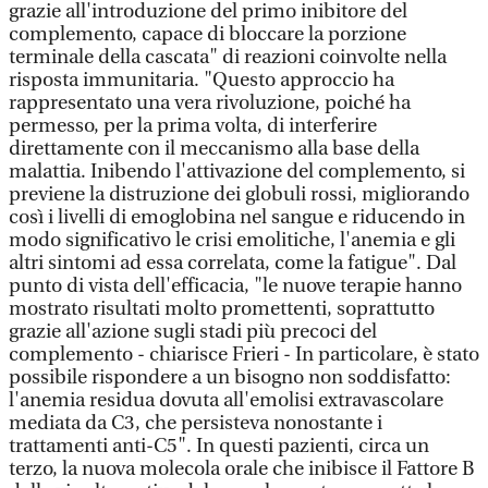
grazie all'introduzione del primo inibitore del
complemento, capace di bloccare la porzione
terminale della cascata" di reazioni coinvolte nella
risposta immunitaria. "Questo approccio ha
rappresentato una vera rivoluzione, poiché ha
permesso, per la prima volta, di interferire
direttamente con il meccanismo alla base della
malattia. Inibendo l'attivazione del complemento, si
previene la distruzione dei globuli rossi, migliorando
così i livelli di emoglobina nel sangue e riducendo in
modo significativo le crisi emolitiche, l'anemia e gli
altri sintomi ad essa correlata, come la fatigue". Dal
punto di vista dell'efficacia, "le nuove terapie hanno
mostrato risultati molto promettenti, soprattutto
grazie all'azione sugli stadi più precoci del
complemento - chiarisce Frieri - In particolare, è stato
possibile rispondere a un bisogno non soddisfatto:
l'anemia residua dovuta all'emolisi extravascolare
mediata da C3, che persisteva nonostante i
trattamenti anti-C5". In questi pazienti, circa un
terzo, la nuova molecola orale che inibisce il Fattore B