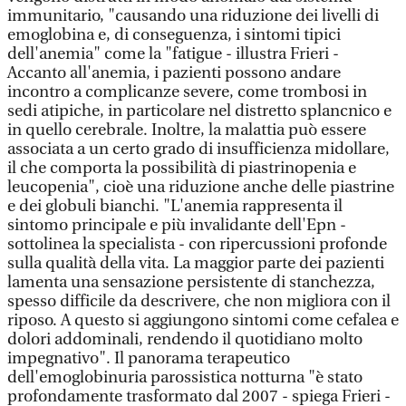
immunitario, "causando una riduzione dei livelli di
emoglobina e, di conseguenza, i sintomi tipici
dell'anemia" come la "fatigue - illustra Frieri -
Accanto all'anemia, i pazienti possono andare
incontro a complicanze severe, come trombosi in
sedi atipiche, in particolare nel distretto splancnico e
in quello cerebrale. Inoltre, la malattia può essere
associata a un certo grado di insufficienza midollare,
il che comporta la possibilità di piastrinopenia e
leucopenia", cioè una riduzione anche delle piastrine
e dei globuli bianchi. "L'anemia rappresenta il
sintomo principale e più invalidante dell'Epn -
sottolinea la specialista - con ripercussioni profonde
sulla qualità della vita. La maggior parte dei pazienti
lamenta una sensazione persistente di stanchezza,
spesso difficile da descrivere, che non migliora con il
riposo. A questo si aggiungono sintomi come cefalea e
dolori addominali, rendendo il quotidiano molto
impegnativo". Il panorama terapeutico
dell'emoglobinuria parossistica notturna "è stato
profondamente trasformato dal 2007 - spiega Frieri -