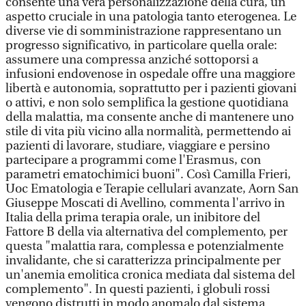
consente una vera personalizzazione della cura, un
aspetto cruciale in una patologia tanto eterogenea. Le
diverse vie di somministrazione rappresentano un
progresso significativo, in particolare quella orale:
assumere una compressa anziché sottoporsi a
infusioni endovenose in ospedale offre una maggiore
libertà e autonomia, soprattutto per i pazienti giovani
o attivi, e non solo semplifica la gestione quotidiana
della malattia, ma consente anche di mantenere uno
stile di vita più vicino alla normalità, permettendo ai
pazienti di lavorare, studiare, viaggiare e persino
partecipare a programmi come l'Erasmus, con
parametri ematochimici buoni". Così Camilla Frieri,
Uoc Ematologia e Terapie cellulari avanzate, Aorn San
Giuseppe Moscati di Avellino, commenta l'arrivo in
Italia della prima terapia orale, un inibitore del
Fattore B della via alternativa del complemento, per
questa "malattia rara, complessa e potenzialmente
invalidante, che si caratterizza principalmente per
un'anemia emolitica cronica mediata dal sistema del
complemento". In questi pazienti, i globuli rossi
vengono distrutti in modo anomalo dal sistema