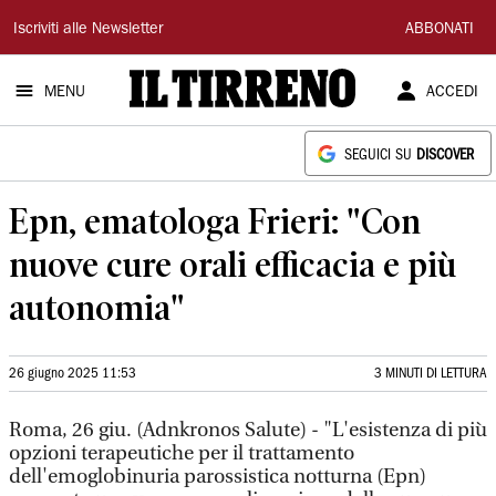
Il
Iscriviti alle Newsletter
ABBONATI
Tirreno
MENU
ACCEDI
SEGUICI SU
DISCOVER
Epn, ematologa Frieri: "Con
nuove cure orali efficacia e più
autonomia"
26 giugno 2025 11:53
3 MINUTI DI LETTURA
Roma, 26 giu. (Adnkronos Salute) - "L'esistenza di più
opzioni terapeutiche per il trattamento
dell'emoglobinuria parossistica notturna (Epn)