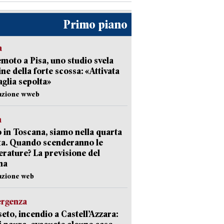
Primo piano
a
moto a Pisa, uno studio svela
gine della forte scossa: «Attivata
aglia sepolta»
dazione wweb
a
 in Toscana, siamo nella quarta
ta. Quando scenderanno le
rature? La previsione del
ma
azione web
ergenza
eto, incendio a Castell’Azzara: