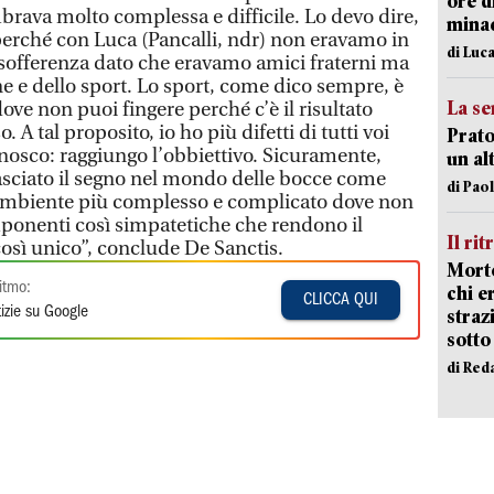
ore d
rava molto complessa e difficile. Lo devo dire,
minac
e perché con Luca (Pancalli, ndr) non eravamo in
di Luca
i sofferenza dato che eravamo amici fraterni ma
e e dello sport. Lo sport, come dico sempre, è
La se
dove non puoi fingere perché c’è il risultato
. A tal proposito, io ho più difetti di tutti voi
Prato
nosco: raggiungo l’obbiettivo. Sicuramente,
un al
asciato il segno nel mondo delle bocce come
di Pao
 ambiente più complesso e complicato dove non
omponenti così simpatetiche che rendono il
Il rit
sì unico”, conclude De Sanctis.
Morto
itmo:
chi er
CLICCA QUI
izie su Google
straz
sotto
di Red