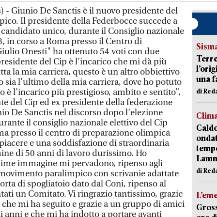
 - Giunio De Sanctis è il nuovo presidente del
pico. Il presidente della Federbocce succede a
 candidato unico, durante il Consiglio nazionale
, in corso a Roma presso il Centro di
Sism
ulio Onesti" ha ottenuto 54 voti con due
Terre
residente del Cip è l’incarico che mi dà più
l’ori
tta la mia carriera, questo è un altro obbiettivo
una f
 sia l’ultimo della mia carriera, dove ho potuto
 è l’incarico più prestigioso, ambito e sentito”,
di Re
te del Cip ed ex presidente della federazione
io De Sanctis nel discorso dopo l’elezione
Clim
ante il consiglio nazionale elettivo del Cip
Caldo
a presso il centro di preparazione olimpica
onda
 piacere e una soddisfazione di straordinaria
tempe
mine di 50 anni di lavoro durissimo. Ho
Lam
issime immagine mi pervadono, ripenso agli
di Red
il movimento paralimpico con scrivanie adattate
orta di spogliatoio dato dal Coni, ripenso al
ti un Comitato. Vi ringrazio tantissimo, grazie
L’em
 che mi ha seguito e grazie a un gruppo di amici
Gross
i anni e che mi ha indotto a portare avanti