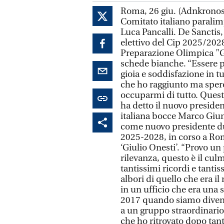
Roma, 26 giu. (Adnkronos)
Comitato italiano paralim
Luca Pancalli. De Sanctis,
elettivo del Cip 2025/2028
Preparazione Olimpica "Gi
schede bianche. “Essere p
gioia e soddisfazione in tu
che ho raggiunto ma spero
occuparmi di tutto. Questo
ha detto il nuovo presiden
italiana bocce Marco Giun
come nuovo presidente dur
2025-2028, in corso a Rom
‘Giulio Onesti’. “Provo un
rilevanza, questo è il cul
tantissimi ricordi e tant
albori di quello che era 
in un ufficio che era una s
2017 quando siamo diventa
a un gruppo straordinario
che ho ritrovato dopo tant