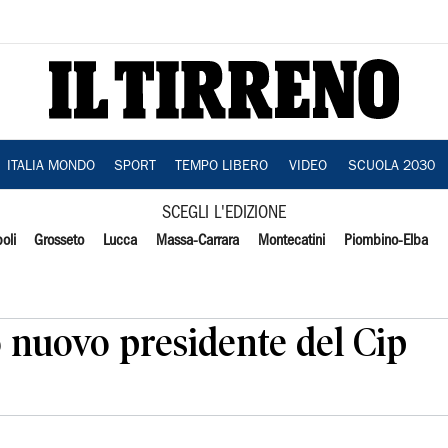
ITALIA MONDO
SPORT
TEMPO LIBERO
VIDEO
SCUOLA 2030
SCEGLI L'EDIZIONE
oli
Grosseto
Lucca
Massa-Carrara
Montecatini
Piombino-Elba
o nuovo presidente del Cip