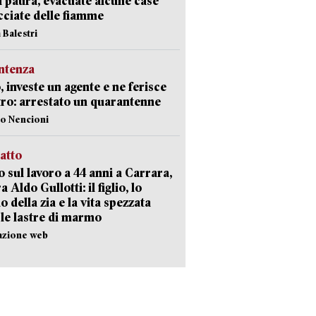
i paura, evacuate alcune case
ciate delle fiamme
 Balestri
ntenza
, investe un agente e ne ferisce
tro: arrestato un quarantenne
lo Nencioni
ratto
 sul lavoro a 44 anni a Carrara,
a Aldo Gullotti: il figlio, lo
io della zia e la vita spezzata
 le lastre di marmo
azione web