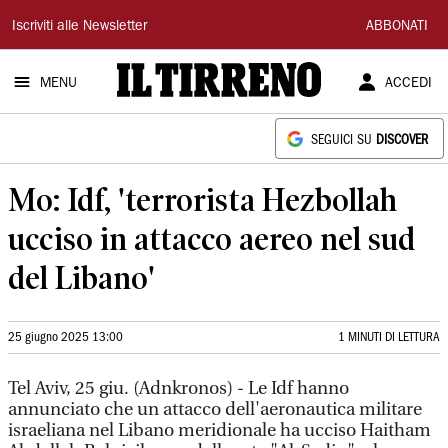
Il
Iscriviti alle Newsletter
ABBONATI
Tirreno
MENU
ACCEDI
SEGUICI SU
DISCOVER
Mo: Idf, 'terrorista Hezbollah
ucciso in attacco aereo nel sud
del Libano'
25 giugno 2025 13:00
1 MINUTI DI LETTURA
Tel Aviv, 25 giu. (Adnkronos) - Le Idf hanno
annunciato che un attacco dell'aeronautica militare
israeliana nel Libano meridionale ha ucciso Haitham