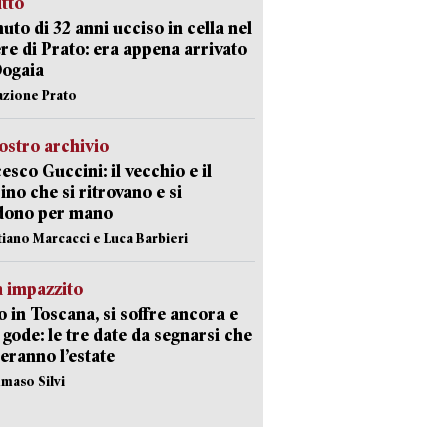
itto
uto di 32 anni ucciso in cella nel
re di Prato: era appena arrivato
Dogaia
azione Prato
ostro archivio
esco Guccini: il vecchio e il
no che si ritrovano e si
dono per mano
stiano Marcacci e Luca Barbieri
 impazzito
 in Toscana, si soffre ancora e
i gode: le tre date da segnarsi che
eranno l’estate
maso Silvi