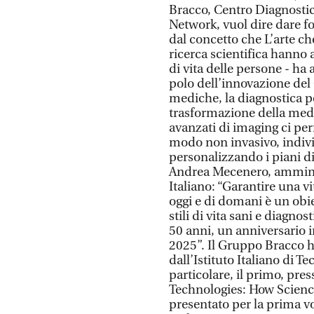
Bracco, Centro Diagnosti
Network, vuol dire dare fo
dal concetto che L’arte che
ricerca scientifica hanno
di vita delle persone - ha
polo dell’innovazione del
mediche, la diagnostica 
trasformazione della medic
avanzati di imaging ci per
modo non invasivo, indiv
personalizzando i piani d
Andrea Mecenero, amminis
Italiano: “Garantire una vit
oggi e di domani è un obie
stili di vita sani e diagno
50 anni, un anniversario 
2025”. Il Gruppo Bracco h
dall’Istituto Italiano di T
particolare, il primo, pres
Technologies: How Science
presentato per la prima vo