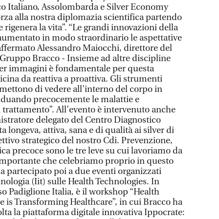
co Italiano, Assolombarda e Silver Economy
rza alla nostra diplomazia scientifica partendo
 rigenera la vita”. “Le grandi innovazioni della
 aumentato in modo straordinario le aspettative
 affermato Alessandro Maiocchi, direttore del
 Gruppo Bracco - Insieme ad altre discipline
per immagini è fondamentale per questa
ina da reattiva a proattiva. Gli strumenti
mettono di vedere all'interno del corpo in
iduando precocemente le malattie e
i trattamento”. All’evento è intervenuto anche
tratore delegato del Centro Diagnostico
a longeva, attiva, sana e di qualità ai silver di
ttivo strategico del nostro Cdi. Prevenzione,
stica precoce sono le tre leve su cui lavoriamo da
importante che celebriamo proprio in questo
a partecipato poi a due eventi organizzati
ecnologia (Iit) sulle Health Technologies. In
so Padiglione Italia, è il workshop “Health
 is Transforming Healthcare”, in cui Bracco ha
lta la piattaforma digitale innovativa Ippocrate: