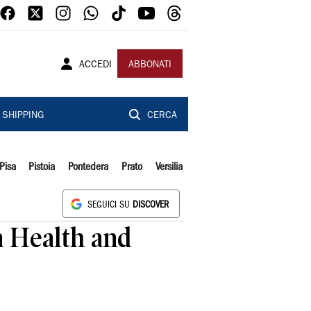
ACCEDI
ABBONATI
SHIPPING
CERCA
Pisa
Pistoia
Pontedera
Prato
Versilia
SEGUICI SU
DISCOVER
a Health and