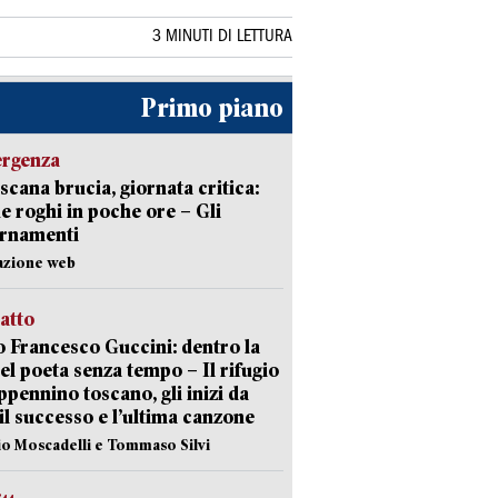
3 MINUTI DI LETTURA
Primo piano
ergenza
scana brucia, giornata critica:
e roghi in poche ore – Gli
ornamenti
azione web
ratto
 Francesco Guccini: dentro la
del poeta senza tempo – Il rifugio
appennino toscano, gli inizi da
 il successo e l’ultima canzone
io Moscadelli e Tommaso Silvi