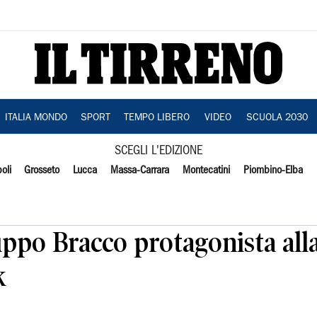
ITALIA MONDO
SPORT
TEMPO LIBERO
VIDEO
SCUOLA 2030
SCEGLI L'EDIZIONE
oli
Grosseto
Lucca
Massa-Carrara
Montecatini
Piombino-Elba
ppo Bracco protagonista all
k