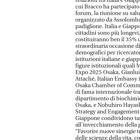
relazioni tra Italia e Gia
cui Bracco ha partecipato i
forum, la riunione su salu
organizzato da Assolomba
padiglione. Italia e Giapp
cittadini sono più longevi,
costituiranno ben il 35% 
straordinaria occasione d
demografici per ricercator
istituzioni italiane e giap
figure istituzionali quali
Expo 2025 Osaka, Gianluig
Attaché, Italian Embassy 
Osaka Chamber of Commer
di fama internazionale tr
dipartimento di biochimic
Osaka, e Nobuhiro Hayashi
Strategy and Engagement, a
Giappone condividono tant
all’invecchiamento della 
“Favorire nuove sinergie t
delle scienze della vita, 