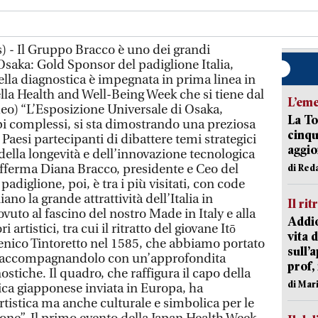
) - Il Gruppo Bracco è uno dei grandi
Osaka: Gold Sponsor del padiglione Italia,
ella diagnostica è impegnata in prima linea in
ella Health and Well-Being Week che si tiene dal
L’em
ideo) “L’Esposizione Universale di Osaka,
La To
pi complessi, si sta dimostrando una preziosa
cinqu
Paesi partecipanti di dibattere temi strategici
aggi
della longevità e dell’innovazione tecnologica
afferma Diana Bracco, presidente e Ceo del
di Red
adiglione, poi, è tra i più visitati, con code
no la grande attrattività dell’Italia in
Il rit
uto al fascino del nostro Made in Italy e alla
Addio
 artistici, tra cui il ritratto del giovane Itō
vita 
ico Tintoretto nel 1585, che abbiamo portato
sull’
e accompagnandolo con un’approfondita
prof,
stiche. Il quadro, che raffigura il capo della
di Mar
ca giapponese inviata in Europa, ha
tistica ma anche culturale e simbolica per le