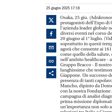
25 giugno 2025 17:16
Osaka, 25 giu. (Adnkronos
protagonisti dell’Expo di 
l’azienda leader globale n
diversi eventi nel corso d
20 giugno al 1° luglio. (V
soprattutto in questi tem
agorà che consente ai 161 
come quello della salute, 
nell’ambito healthcare - 
Gruppo Bracco - Il nostro p
lunghissime che testimonia
Giappone. Un successo dov
presenza di tanti capolavori
Mancho, dipinto da Domen
con la nostra Fondazion
campagna di analisi diagno
prima missione diplomati
un’importanza non solo ar