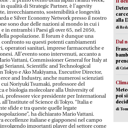
ppone”. Il primo evento della Japan Health Week,
Il del
n qualità di Strategic Partner, è l’agevity
Deten
te, invecchiamento, sostenibilità e longevità
carce
rda e Silver Economy Network presso il nostro
alla 
one sono due delle nazioni al mondo in cui i
di Red
 e in entrambi i Paesi gli over 65, nel 2050,
della popolazione. Il forum è dunque una
Dal n
i confronto su questi potenti cambiamenti
i, operatori sanitari, imprese farmaceutiche e
Franc
ponesi. All’evento sono intervenuti, accanto a
bambi
 Mario Vattani, Commissioner General for Italy at
pren
i Serianni, Scientific and Technological
di Cri
in Tokyo e Ako Makiyama, Executive Director,
ce and Industry, anche numerosi scienziati
Clima
a cui Noriyuki Tsumaki, professore del
Meteo
a e biologia molecolare alla University of
poi s
, professore vice presidente per International
decid
ll’Institute of Science di Tokyo. “Italia e
e sfide e tra queste quelle legate
di Tom
popolazione”, ha dichiarato Mario Vattani.
ra eccellenze italiane e giapponesi nel campo
coinvolgendo importanti player del settore come