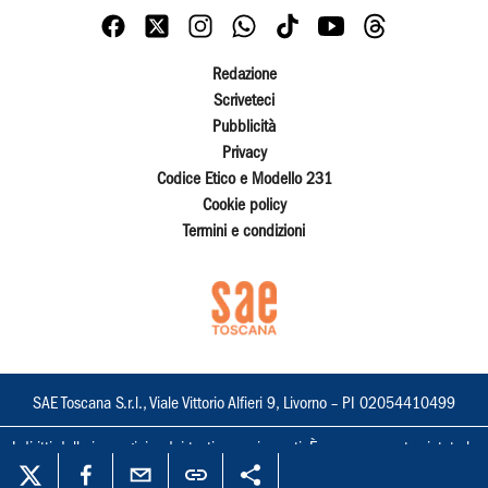
Redazione
Scriveteci
Pubblicità
Privacy
Codice Etico e Modello 231
Cookie policy
Termini e condizioni
SAE Toscana S.r.l., Viale Vittorio Alfieri 9, Livorno – PI 02054410499
I diritti delle immagini e dei testi sono riservati. È espressamente vietata la
loro riproduzione con qualsiasi mezzo e l'adattamento totale o parziale.