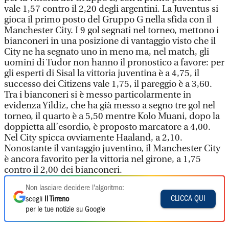
vale 1,57 contro il 2,20 degli argentini. La Juventus si
gioca il primo posto del Gruppo G nella sfida con il
Manchester City. I 9 gol segnati nel torneo, mettono i
bianconeri in una posizione di vantaggio visto che il
City ne ha segnato uno in meno ma, nel match, gli
uomini di Tudor non hanno il pronostico a favore: per
gli esperti di Sisal la vittoria juventina è a 4,75, il
successo dei Citizens vale 1,75, il pareggio è a 3,60.
Tra i bianconeri si è messo particolarmente in
evidenza Yildiz, che ha già messo a segno tre gol nel
torneo, il quarto è a 5,50 mentre Kolo Muani, dopo la
doppietta all’esordio, è proposto marcatore a 4,00.
Nel City spicca ovviamente Haaland, a 2,10.
Nonostante il vantaggio juventino, il Manchester City
è ancora favorito per la vittoria nel girone, a 1,75
contro il 2,00 dei bianconeri.
Non lasciare decidere l'algoritmo:
CLICCA QUI
scegli
Il Tirreno
per le tue notizie su Google