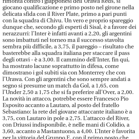
rimonta contro i giapponesi dell'Urawa Reds, si
giocano qualificazione e primo posto nel girone nella
delicata sfida con il River Plate, primo a pari punti
con la squadra di Chivu. Un vero e proprio spareggio
dunque che, secondo gli esperti di Sisal, è a favore dei
nerazzurri: l’Inter è infatti avanti a 2,20, gli argentini
sono imbattuti nel torneo ma il successo stavolta
sembra più difficile, a 3,75, il pareggio – risultato che
basterebbe alla squadra italiana per staccare il pass
degli ottavi - è a 3,00. Il cammino dell’Inter, fin qui,
ha mostrato lacune soprattutto in difesa, come
dimostrano i gol subiti sia con Monterrey che con
l’Urawa. Con gli argentini che sono sempre andati a
segno si presume un match da Gol, a 1,65, con
l’Under 2,50 a 1,75 che si fa preferire all’Over, a 2,00.
La novità in attacco, potrebbe essere Francesco Pio
Esposito accanto a Lautaro, al posto del fratello
Sebastiano: la rete del giovane attaccante italiano è a
3,75, con Lautaro in pole a 2,75. L’attacco del River,
con Driussi indisponibile, è nelle mani di Colidio, a
3,60, accanto a Mastantuono, a 4,00. L’Inter è favorita
per la vittoria del Gruppo E, con il primo posto che