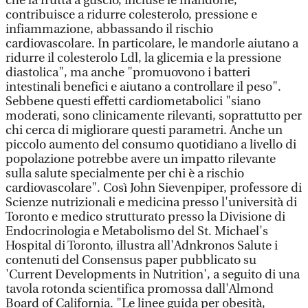
che la frutta a guscio, incluse le mandorle,
contribuisce a ridurre colesterolo, pressione e
infiammazione, abbassando il rischio
cardiovascolare. In particolare, le mandorle aiutano a
ridurre il colesterolo Ldl, la glicemia e la pressione
diastolica", ma anche "promuovono i batteri
intestinali benefici e aiutano a controllare il peso".
Sebbene questi effetti cardiometabolici "siano
moderati, sono clinicamente rilevanti, soprattutto per
chi cerca di migliorare questi parametri. Anche un
piccolo aumento del consumo quotidiano a livello di
popolazione potrebbe avere un impatto rilevante
sulla salute specialmente per chi è a rischio
cardiovascolare". Così John Sievenpiper, professore di
Scienze nutrizionali e medicina presso l'università di
Toronto e medico strutturato presso la Divisione di
Endocrinologia e Metabolismo del St. Michael's
Hospital di Toronto, illustra all'Adnkronos Salute i
contenuti del Consensus paper pubblicato su
'Current Developments in Nutrition', a seguito di una
tavola rotonda scientifica promossa dall'Almond
Board of California. "Le linee guida per obesità,