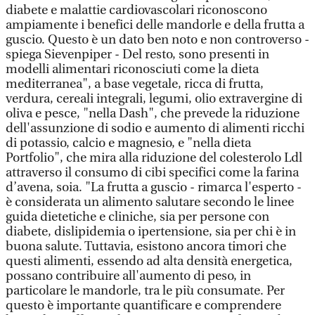
diabete e malattie cardiovascolari riconoscono
ampiamente i benefici delle mandorle e della frutta a
guscio. Questo è un dato ben noto e non controverso -
spiega Sievenpiper - Del resto, sono presenti in
modelli alimentari riconosciuti come la dieta
mediterranea", a base vegetale, ricca di frutta,
verdura, cereali integrali, legumi, olio extravergine di
oliva e pesce, "nella Dash", che prevede la riduzione
dell'assunzione di sodio e aumento di alimenti ricchi
di potassio, calcio e magnesio, e "nella dieta
Portfolio", che mira alla riduzione del colesterolo Ldl
attraverso il consumo di cibi specifici come la farina
d’avena, soia. "La frutta a guscio - rimarca l'esperto -
è considerata un alimento salutare secondo le linee
guida dietetiche e cliniche, sia per persone con
diabete, dislipidemia o ipertensione, sia per chi è in
buona salute. Tuttavia, esistono ancora timori che
questi alimenti, essendo ad alta densità energetica,
possano contribuire all'aumento di peso, in
particolare le mandorle, tra le più consumate. Per
questo è importante quantificare e comprendere