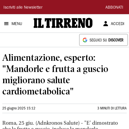
Il
Iscriviti alle Newsletter
ABBONATI
Tirreno
MENU
ACCEDI
SEGUICI SU
DISCOVER
Alimentazione, esperto:
"Mandorle e frutta a guscio
migliorano salute
cardiometabolica"
25 giugno 2025 15:12
3 MINUTI DI LETTURA
Roma, 25 giu. (Adnkronos Salute) - "E' dimostrato