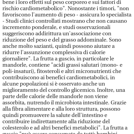
bene i loro effetti sul peso corporeo e sui fattori di
rischio cardiometabolico". Nonostante i timori, "non
favoriscono l'aumento di peso - assicura lo specialista
- Studi clinici controllati mostrano che non causano
incremento ponderale, e studi osservazionali
suggeriscono addirittura un'associazione con
riduzione del peso e del grasso addominale. Sono
anche molto sazianti, quindi possono aiutare a
ridurre l'assunzione complessiva di calorie
giornaliere". La frutta a guscio, in particolare le
mandorle, contiene "acidi grassi salutari (mono- e
poli-insaturi), fitosteroli e altri micronutrienti che
contribuiscono ai benefici cardiometabolici, in
alcune popolazioni si è osservato anche un
miglioramento del controllo glicemico. Inoltre, una
parte delle calorie delle mandorle non viene
assorbita, nutrendo il microbiota intestinale. Grazie
alla fibra alimentare e alla loro struttura, possono
quindi promuovere la salute dell'intestino e
contribuire indirettamente alla riduzione del
colesterolo e ad altri benefici metabolici". La frutta a