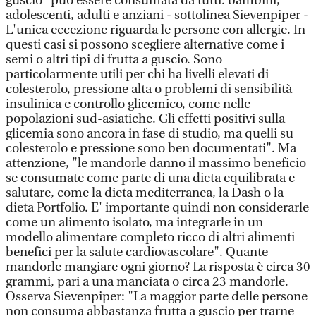
guscio "può essere consumata da tutti: bambini,
adolescenti, adulti e anziani - sottolinea Sievenpiper -
L'unica eccezione riguarda le persone con allergie. In
questi casi si possono scegliere alternative come i
semi o altri tipi di frutta a guscio. Sono
particolarmente utili per chi ha livelli elevati di
colesterolo, pressione alta o problemi di sensibilità
insulinica e controllo glicemico, come nelle
popolazioni sud-asiatiche. Gli effetti positivi sulla
glicemia sono ancora in fase di studio, ma quelli su
colesterolo e pressione sono ben documentati". Ma
attenzione, "le mandorle danno il massimo beneficio
se consumate come parte di una dieta equilibrata e
salutare, come la dieta mediterranea, la Dash o la
dieta Portfolio. E' importante quindi non considerarle
come un alimento isolato, ma integrarle in un
modello alimentare completo ricco di altri alimenti
benefici per la salute cardiovascolare". Quante
mandorle mangiare ogni giorno? La risposta è circa 30
grammi, pari a una manciata o circa 23 mandorle.
Osserva Sievenpiper: "La maggior parte delle persone
non consuma abbastanza frutta a guscio per trarne