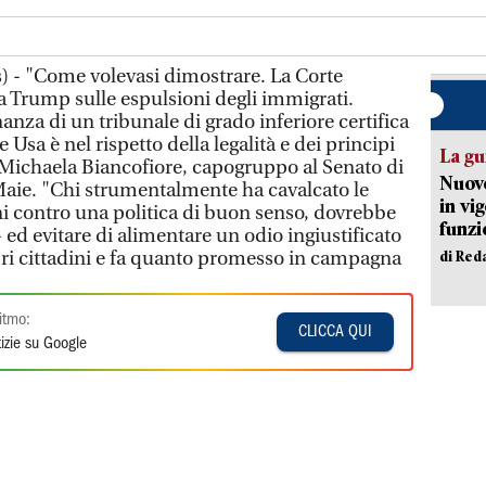
) - "Come volevasi dimostrare. La Corte
 Trump sulle espulsioni degli immigrati.
nza di un tribunale di grado inferiore certifica
 Usa è nel rispetto della legalità e dei principi
La gu
 Michaela Biancofiore, capogruppo al Senato di
Nuovo
 Maie. "Chi strumentalmente ha cavalcato le
in vi
ni contro una politica di buon senso, dovrebbe
funzi
ed evitare di alimentare un odio ingiustificato
opri cittadini e fa quanto promesso in campagna
di Red
itmo:
CLICCA QUI
izie su Google