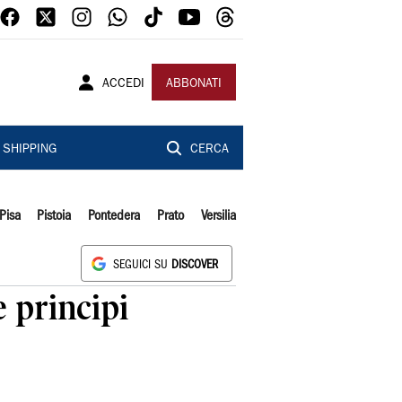
ACCEDI
ABBONATI
SHIPPING
CERCA
Pisa
Pistoia
Pontedera
Prato
Versilia
SEGUICI SU
DISCOVER
e principi