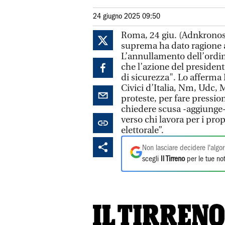
24 giugno 2025 09:50
Roma, 24 giu. (Adnkronos
suprema ha dato ragione a
L’annullamento dell’ordina
che l’azione del presidente
di sicurezza". Lo afferma
Civici d’Italia, Nm, Udc,
proteste, per fare pressio
chiedere scusa -aggiunge- 
verso chi lavora per i pr
elettorale”.
Non lasciare decidere l'algor
scegli
Il Tirreno
per le tue not