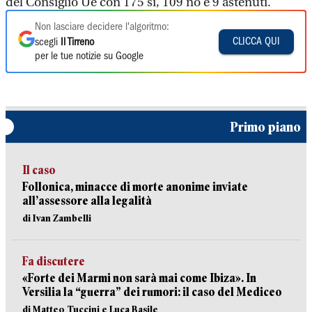
del Consiglio Ue con 175 sì, 109 no e 9 astenuti.
Non lasciare decidere l'algoritmo:
CLICCA QUI
scegli
Il Tirreno
per le tue notizie su Google
Primo piano
Il caso
Follonica, minacce di morte anonime inviate
all’assessore alla legalità
di Ivan Zambelli
Fa discutere
«Forte dei Marmi non sarà mai come Ibiza». In
Versilia la “guerra” dei rumori: il caso del Mediceo
di Matteo Tuccini e Luca Basile