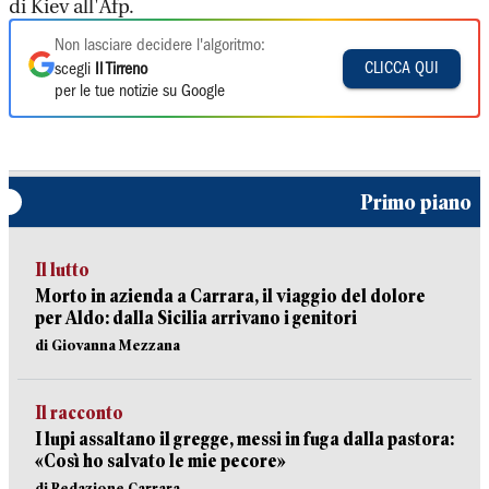
di Kiev all'Afp.
Non lasciare decidere l'algoritmo:
CLICCA QUI
scegli
Il Tirreno
per le tue notizie su Google
Primo piano
Il lutto
Morto in azienda a Carrara, il viaggio del dolore
per Aldo: dalla Sicilia arrivano i genitori
di Giovanna Mezzana
Il racconto
I lupi assaltano il gregge, messi in fuga dalla pastora:
«Così ho salvato le mie pecore»
di Redazione Carrara