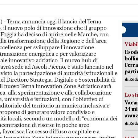
 - Terna annuncia oggi il lancio del Terna
, il nuovo polo di innovazione che il gruppo
Foggia ha deciso di aprire nelle Marche, con
 alla trasformazione della Regione e dell’area
Viabi
eccellenza per sviluppare l’innovazione
Esodo
 transizione energetica e per valorizzare
bolli
le innovativo adriatico. Il nuovo hub di
Ferr
avrà sede ad Ascoli Piceno, è stato lanciato nel
parti
isto la partecipazione di autorità istituzionali e
 Direttore Strategia, Digitale e Sostenibilità di
di Red
 Il nuovo Terna Innovation Zone Adriatico sarà
ca, alla sperimentazione e alla collaborazione
Lo st
, università e istituzioni, con l’obiettivo di
Vacan
ditoriale del territorio in maniera inclusiva e
24 mi
si propone di generare valore condiviso e
avanz
ità locali, secondo un modello di “economia dei
di Red
oncentrazione di risorse in poche aree
, favorisca l’accesso diffuso a capitale e a