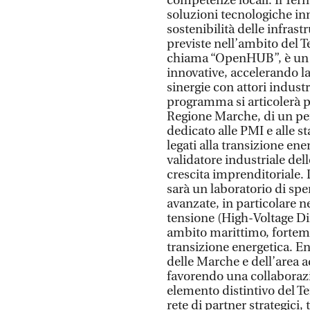
competenze locali. Il Ter
soluzioni tecnologiche inn
sostenibilità delle infrast
previste nell’ambito del T
chiama “OpenHUB”, è un 
innovative, accelerando la
sinergie con attori industria
programma si articolerà pr
Regione Marche, di un per
dedicato alle PMI e alle st
legati alla transizione ene
validatore industriale del
crescita imprenditoriale.
sarà un laboratorio di sp
avanzate, in particolare n
tensione (High-Voltage Di
ambito marittimo, fortemen
transizione energetica. En
delle Marche e dell’area a
favorendo una collaborazio
elemento distintivo del Te
rete di partner strategici