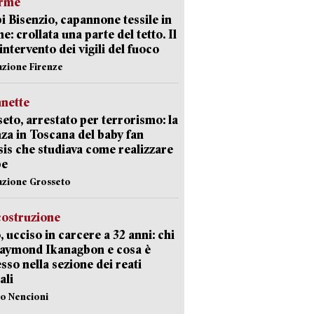
arme
 Bisenzio, capannone tessile in
e: crollata una parte del tetto. Il
intervento dei vigili del fuoco
azione Firenze
nette
eto, arrestato per terrorismo: la
za in Toscana del baby fan
Isis che studiava come realizzare
be
azione Grosseto
costruzione
, ucciso in carcere a 32 anni: chi
Raymond Ikanagbon e cosa è
sso nella sezione dei reati
ali
lo Nencioni