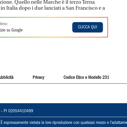
zione. Quello nelle Marche è il terzo Terna
in Italia dopo i due lanciati a San Francisco e a
itmo:
CLICCA QUI
izie su Google
ubblicità
Privacy
Codice Etico e Modello 231
vorno – PI 02054410499
ti. È espressamente vietata la loro riproduzione con qualsiasi mezzo e l'adattame