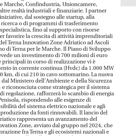
one Marche, Confindustria, Unioncamere,
tre realtà industriali e finanziarie. I partner
iniziative, dal sostegno alle startup, alla
 ricerca o di programmi di trasferimento
pecialistica, fino al supporto con risorse
per favorire la crescita di attività imprenditoriali
o del Terna Innovation Zone Adriatico ad Ascoli
o di Terna per le Marche. Il Piano di Sviluppo
vede un investimento di 700 milioni di euro
 principali in corso di realizzazione vi è
gamento in corrente continua (Hvdc) da 1.000 MW
50 km, di cui 210 in cavo sottomarino. La nuova
a dal Ministero dell’Ambiente e della Sicurezza
 e riconosciuta come strategica per il sistema
di regolazione, rafforzerà lo scambio di energia
 Penisola, rispondendo alle esigenze di
sibilità del sistema elettrico nazionale e agli
 produzione da fonti rinnovabili. Il lancio del
riatico rappresenta un avanzamento del
vation Zone, avviato dal gruppo nel 2024, che
orazione fra Terna e gli ecosistemi nazionali e