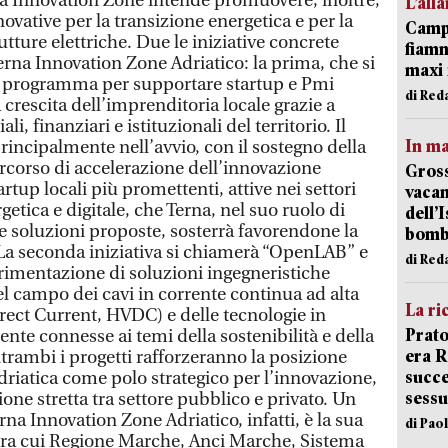
na Innovation Zone intende promuovere, inoltre,
L’all
ovative per la transizione energetica e per la
Campi
rutture elettriche. Due le iniziative concrete
fiamm
erna Innovation Zone Adriatico: la prima, che si
maxi 
programma per supportare startup e Pmi
di Red
 crescita dell’imprenditoria locale grazie a
li, finanziari e istituzionali del territorio. Il
In ma
incipalmente nell’avvio, con il sostegno della
corso di accelerazione dell’innovazione
Gross
artup locali più promettenti, attive nei settori
vacan
rgetica e digitale, che Terna, nel suo ruolo di
dell’
le soluzioni proposte, sosterrà favorendone la
bom
 La seconda iniziativa si chiamerà “OpenLAB” e
di Red
erimentazione di soluzioni ingegneristiche
el campo dei cavi in corrente continua ad alta
La ri
rect Current, HVDC) e delle tecnologie in
Prato
te connesse ai temi della sostenibilità e della
era 
trambi i progetti rafforzeranno la posizione
succe
driatica come polo strategico per l’innovazione,
sessu
ne stretta tra settore pubblico e privato. Un
rna Innovation Zone Adriatico, infatti, è la sua
di Pao
, tra cui Regione Marche, Anci Marche, Sistema