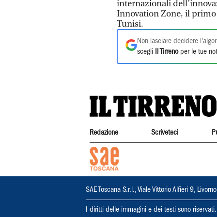
internazionali dell’innova
Innovation Zone, il primo 
Tunisi.
Non lasciare decidere l'algor
scegli
Il Tirreno
per le tue not
Redazione
Scriveteci
P
SAE Toscana S.r.l., Viale Vittorio Alfieri 9, Li
I diritti delle immagini e dei testi sono riserva