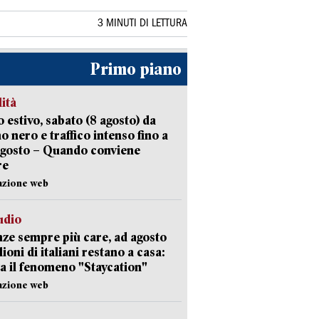
3 MINUTI DI LETTURA
Primo piano
lità
 estivo, sabato (8 agosto) da
no nero e traffico intenso fino a
agosto – Quando conviene
re
azione web
udio
ze sempre più care, ad agosto
lioni di italiani restano a casa:
a il fenomeno "Staycation"
azione web