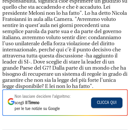
responsabilità, significa cioè esprimere un giudizio su
quello che sta accadendo e che è accaduto. Lei
presidente Meloni non lo ha fatto". Lo ha detto Nicola
Fratoianni in aula alla Camera. "Avremmo voluto
sentire in quest’aula nei giorni precedenti una
semplice parola da parte sua e da parte del governo
italiano, avremmo voluto sentir dire: condanniamo
l’uso unilaterale della forza violazione del diritto
internazionale, perché qui c’è il punto decisivo che
attraversa tutta questa discussione -ha aggiunto il
leader di SI-. Dove sceglie di stare la leader di un
grande Paese del G7? Dalla parte di un mondo che ha
bisogno di recuperare un sistema di regole in grado di
garantire che non sia la legge del più forte l’unica
legge disponibile? E lei non lo ha fatto".
Non lasciare decidere l'algoritmo:
CLICCA QUI
scegli
Il Tirreno
per le tue notizie su Google