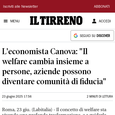
Il
Iscriviti alle Newsletter
ABBONATI
Tirreno
MENU
ACCEDI
SEGUICI SU
DISCOVER
L'economista Canova: "Il
welfare cambia insieme a
persone, aziende possono
diventare comunità di fiducia"
23 giugno 2025 17:56
2 MINUTI DI LETTURA
Roma, 23 giu. (Labitalia) - Il concetto di welfare sta