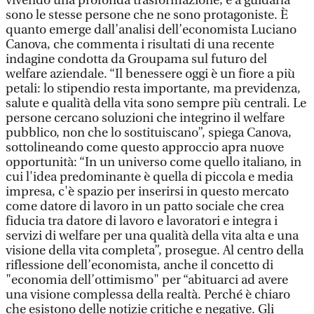
vivendo una profonda trasformazione, e a guidarla
sono le stesse persone che ne sono protagoniste. È
quanto emerge dall’analisi dell’economista Luciano
Canova, che commenta i risultati di una recente
indagine condotta da Groupama sul futuro del
welfare aziendale. “Il benessere oggi è un fiore a più
petali: lo stipendio resta importante, ma previdenza,
salute e qualità della vita sono sempre più centrali. Le
persone cercano soluzioni che integrino il welfare
pubblico, non che lo sostituiscano”, spiega Canova,
sottolineando come questo approccio apra nuove
opportunità: “In un universo come quello italiano, in
cui l'idea predominante è quella di piccola e media
impresa, c'è spazio per inserirsi in questo mercato
come datore di lavoro in un patto sociale che crea
fiducia tra datore di lavoro e lavoratori e integra i
servizi di welfare per una qualità della vita alta e una
visione della vita completa”, prosegue. Al centro della
riflessione dell’economista, anche il concetto di
"economia dell’ottimismo" per “abituarci ad avere
una visione complessa della realtà. Perché è chiaro
che esistono delle notizie critiche e negative. Gli