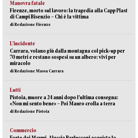
Manovra fatale
Firenze, morto sul lavoro: la tragedia alla Capp Plast
di Campi Bisenzio – Chi è la vittima
di Redazione Firenze
L’incidente
Carrara, volano giù dalla montagna col pick-up per
70 metri e restano sospesi su un albero: vivi per
miracolo
di Redazione Massa Carrara
Lutti
Pistoia, muore a 24 anni dopo l’ultima consegna:
«Non mi sento bene» – Poi Mauro crolla a terra
di Redazione Pistoia
Commercio
Forte dei Marmi, Alessia Berlusconi acquista lo