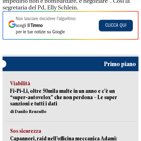
impedirlo non è bombardare, è negoziare". Così la
segretaria del Pd, Elly Schlein.
Non lasciare decidere l'algoritmo:
CLICCA QUI
scegli
Il Tirreno
per le tue notizie su Google
Primo piano
Viabilità
Fi-Pi-Li, oltre 50mila multe in un anno e c’è un
“super-autovelox” che non perdona – Le super
sanzioni e tutti i dati
di Danilo Renzullo
Sos sicurezza
Capannori, raid nell’officina meccanica Adami: