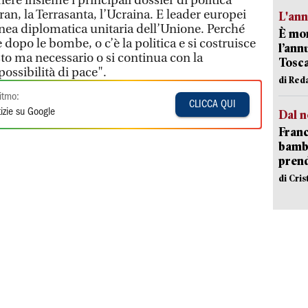
nere insieme i principali dossier di politica
ran, la Terrasanta, l’Ucraina. E leader europei
L'an
inea diplomatica unitaria dell’Unione. Perché
È mor
 dopo le bombe, o c’è la politica e si costruisce
l’ann
to ma necessario o si continua con la
Tosca
ossibilità di pace".
di Red
itmo:
CLICCA QUI
izie su Google
Dal n
Franc
bambi
pren
di Cri