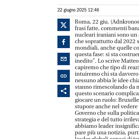
22 giugno 2025 12:46
Roma, 22 giu. (Adnkronos) 
frasi fatte, commenti banal
nucleari iraniani sono un 
che soprattutto dal 2022 
mondiali, anche quelle c
questa fase: si sta costru
inedito". Lo scrive Matteo
capiremo che tipo di reazi
intuiremo chi sta davvero
nessuno abbia le idee chi
stanno rimescolando da me
questo scenario complicat
giocare un ruolo: Bruxell
stupore anche nel vedere 
Governo che sulla politica
strategia e del tutto irrile
abbiamo leader insignific
pare più una notizia, pur