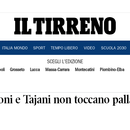
ITALIA MONDO
SPORT
TEMPO LIBERO
VIDEO
SCUOLA 2030
SCEGLI L'EDIZIONE
oli
Grosseto
Lucca
Massa-Carrara
Montecatini
Piombino-Elba
oni e Tajani non toccano palla