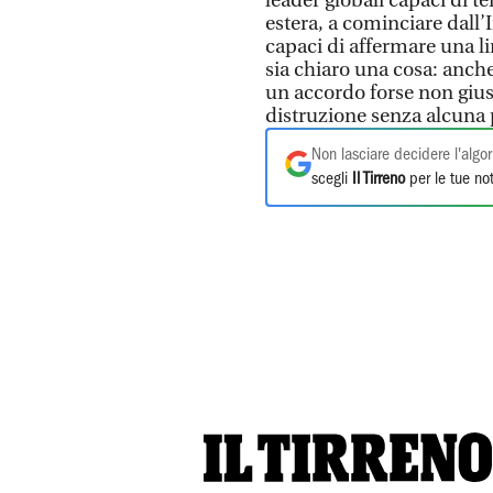
leader globali capaci di te
estera, a cominciare dall’I
capaci di affermare una l
sia chiaro una cosa: anche
un accordo forse non gius
distruzione senza alcuna p
Non lasciare decidere l'algor
scegli
Il Tirreno
per le tue not