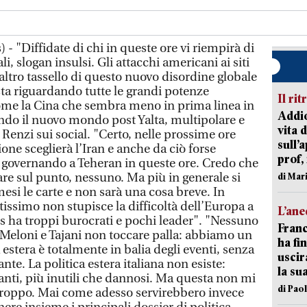
- "Diffidate di chi in queste ore vi riempirà di
i, slogan insulsi. Gli attacchi americani ai siti
altro tassello di questo nuovo disordine globale
sta riguardando tutte le grandi potenze
Il rit
ome la Cina che sembra meno in prima linea in
Addio
endo il nuovo mondo post Yalta, multipolare e
vita 
 Renzi sui social. "Certo, nelle prossime ore
sull’
one sceglierà l’Iran e anche da ciò forse
prof,
 governando a Teheran in queste ore. Credo che
are sul punto, nessuno. Ma più in generale si
di Mar
si le carte e non sarà una cosa breve. In
issimo non stupisce la difficoltà dell’Europa a
L’an
es ha troppi burocrati e pochi leader". "Nessuno
Franc
Meloni e Tajani non toccare palla: abbiamo un
ha fin
 estera è totalmente in balia degli eventi, senza
uscir
vante. La politica estera italiana non esiste:
la su
anti, più inutili che dannosi. Ma questa non mi
di Pao
troppo. Mai come adesso servirebbero invece