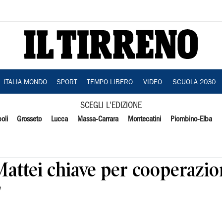
ITALIA MONDO
SPORT
TEMPO LIBERO
VIDEO
SCUOLA 2030
SCEGLI L'EDIZIONE
oli
Grosseto
Lucca
Massa-Carrara
Montecatini
Piombino-Elba
Mattei chiave per cooperazi
"