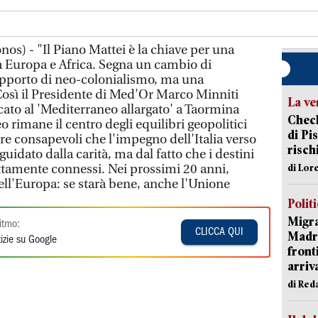
os) - "Il Piano Mattei è la chiave per una
 Europa e Africa. Segna un cambio di
pporto di neo-colonialismo, ma una
Così il Presidente di Med'Or Marco Minniti
La ve
ato al 'Mediterraneo allargato' a Taormina
Check
o rimane il centro degli equilibri geopolitici
di Pis
 consapevoli che l'impegno dell'Italia verso
risch
uidato dalla carità, ma dal fatto che i destini
ettamente connessi. Nei prossimi 20 anni,
di Lor
dell'Europa: se starà bene, anche l'Unione
Polit
Migra
itmo:
CLICCA QUI
Madri
izie su Google
front
arriva
di Red