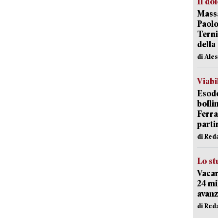
Il do
Massa
Paolo
Terni
della
di Ale
Viabi
Esodo
bolli
Ferr
parti
di Red
Lo st
Vacan
24 mi
avanz
di Red