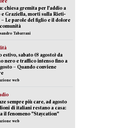
lore
: chiesa gremita per l'addio a
 e Graziella, morti sulla Rieti-
 – Le parole del figlio e il dolore
 comunità
ssandro Tabarrani
lità
 estivo, sabato (8 agosto) da
no nero e traffico intenso fino a
agosto – Quando conviene
re
azione web
udio
ze sempre più care, ad agosto
lioni di italiani restano a casa:
a il fenomeno "Staycation"
azione web