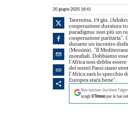
20 giugno 2025 16:41
Taormina, 19 giu. (Adnkron
cooperazione duratura tra
paradigma: non più un ra
cooperazione paritaria". 
durante un incontro dedic
(Messina). "Il Mediterrane
mondiali. Dobbiamo essere
l'Africa non debba essere g
dei nostri Paesi siano str
l'Africa sarà lo specchio 
Europea starà bene".
Non lasciare decidere l'algor
scegli
Il Tirreno
per le tue not