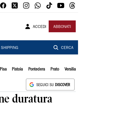
ACCEDI
ABBONATI
SHIPPING
CERCA
Pisa
Pistoia
Pontedera
Prato
Versilia
SEGUICI SU
DISCOVER
one duratura