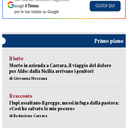
Non lasciare decidere l'algoritmo:
CLICCA QUI
scegli
Il Tirreno
per le tue notizie su Google
Primo piano
Il lutto
Morto in azienda a Carrara, il viaggio del dolore
per Aldo: dalla Sicilia arrivano i genitori
di Giovanna Mezzana
Il racconto
I lupi assaltano il gregge, messi in fuga dalla pastora:
«Così ho salvato le mie pecore»
di Redazione Carrara