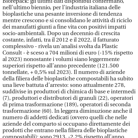
Biorepack: gli ultimi dati disponibili confermano,
nell'ultimo biennio, per l’industria italiana delle
bioplastiche una pesante inversione di tendenza
mentre crescono e si consolidano le attività di riciclo
dei manufatti giunti a fine vita con positivi impatti
socio-ambientali. Dopo un decennio di crescita
costante, infatti, tra il 2012 e il 2022, il fatturato
complessivo - rivela un'analisi svolta da Plastic
Consult - è sceso a 704 milioni di euro (-15% rispetto
al 2023) nonostante i volumi siano leggermente
superiori rispetto all’anno precedente (121.500
tonnellate, + 0,5% sul 2023). Il numero di aziende
della filiera delle bioplastiche compostabili ha subito
una lieve battuta d’arresto: sono attualmente 278,
suddivise in produttori di chimica di base e intermedi
(7), produttori e distributori di granuli (22), operatori
di prima trasformazione (189), operatori di seconda
trasformazione (60). In leggera diminuzione anche il
numero di addetti dedicati (ovvero quelli che nelle
aziende del comparto si occupano direttamente dei
prodotti che entrano nella filiera delle bioplastiche
compostabili): sono 2913, -2,2% rispetto all’anno