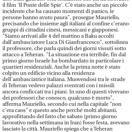
il film 'Il Ponte delle Spie'. C'è stato anche un piccolo
incidente che ha causato momenti di panico, le
persone hanno avuto paura", prosegue Mauriello,
precisando che insieme agli italiani al confine c'erano
gruppi di cittadini cinesi, messicani e giapponesi.
"Siamo arrivati alle 4 del mattino a Baku accolti
dall'ambasciatore Luca Di Gianfrancesco", sottolinea
il professore, che parla quindi dei giorni vissuti sotto
attacco a Teheran. "La situazione era terribile, fin dal
primo giorno Israele ha bombardato in particolare i
quartieri residenziali. Anche la prima notte è stato
colpito un edificio vicino alla residenza
dell'ambasciatrice italiana. Muovendosi tra le strade
di Teheran vedevo palazzi sventrati con i missili
ancora conficcati tra i piani. In uno di questi vivevano
dei professori che conosco, qualcuno è morto",
afferma Mauriello, secondo cui nella capitale "non
c'era caos" e questo anche perché molti abitanti,
approfittando del fatto che sabato (primo giorno
lavorativo nella settimana in Iran) fosse festa, avevano
lasciato la città. Mauriello spiega che a Teheran