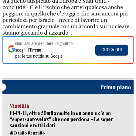
sia quello auspicato da Europa e Stati Uniti -
conclude - C'è il rischio che arrivi qualcosa anche
peggiore di quella che c'è oggi e che sarà ancora più
pericolosa per Israele. Invece di favorire un
cambiamento graduale con un accordo sul nucleare,
stanno giocando d'azzardo".
Non lasciare decidere l'algoritmo:
CLICCA QUI
scegli
Il Tirreno
per le tue notizie su Google
Primo piano
Viabilità
Fi-Pi-Li, oltre 50mila multe in un anno e c’è un
“super-autovelox” che non perdona – Le super
sanzioni e tutti i dati
di Danilo Renzullo