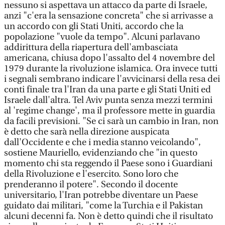
nessuno si aspettava un attacco da parte di Israele,
anzi "c'era la sensazione concreta" che si arrivasse a
un accordo con gli Stati Uniti, accordo che la
popolazione "vuole da tempo". Alcuni parlavano
addirittura della riapertura dell'ambasciata
americana, chiusa dopo l'assalto del 4 novembre del
1979 durante la rivoluzione islamica. Ora invece tutti
i segnali sembrano indicare l'avvicinarsi della resa dei
conti finale tra l'Iran da una parte e gli Stati Uniti ed
Israele dall'altra. Tel Aviv punta senza mezzi termini
al 'regime change', ma il professore mette in guardia
da facili previsioni. "Se ci sarà un cambio in Iran, non
è detto che sarà nella direzione auspicata
dall'Occidente e che i media stanno veicolando",
sostiene Mauriello, evidenziando che "in questo
momento chi sta reggendo il Paese sono i Guardiani
della Rivoluzione e l'esercito. Sono loro che
prenderanno il potere". Secondo il docente
universitario, l'Iran potrebbe diventare un Paese
guidato dai militari, "come la Turchia e il Pakistan
alcuni decenni fa. Non è detto quindi che il risultato