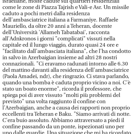
israeliane, molte cadute sui quartieri residenziali
come le zone di Piazza Tajrish e Vali-e Asr. Un missile
caduto a pochi metri dalla residenza
dell'ambasciatrice italiana a Farmaniye. Raffaele
Mauriello, da oltre 20 anni a Teheran, docente
dell'Università 'Allameh Tabatabai', racconta
all'Adnkronos i giorni "complicati" vissuti nella
capitale ed il lungo viaggio, durato quasi 24 ore e
"facilitato dall'ambasciata italiana", che l'ha condotto
in salvo in Azerbaigian insieme ad altri 28 nostri
connazionali. "Ci eravamo radunati intorno alle 6.30
del mattino davanti alla residenza dell'ambasciatrice
(Paola Amadei, ndr), che ringrazio. Ci stava parlando,
quando una bomba è caduta proprio vicino a noi. C'è
stato un boato enorme", ricorda il professore, che
spiega poi di aver vissuto "molti più problemi del
previsto" una volta raggiunto il confine con
l'Azerbaigian, anche a causa dei rapporti non proprio
eccellenti tra Teheran e Baku. "Siamo arrivati di notte.
C'era buio assoluto. Abbiamo attraversato a piedi il
confine passando da un ponte, ispezionati uno per
uno dalle guardie. Una situazione che mi ha ricordato