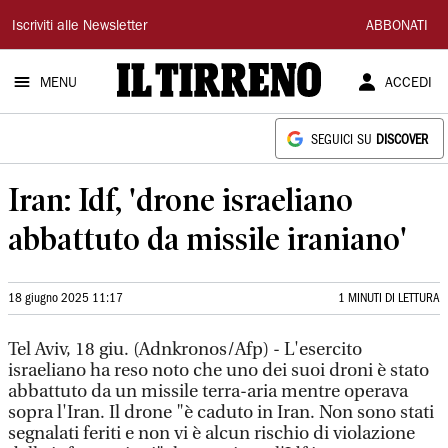
Il
Iscriviti alle Newsletter
ABBONATI
Tirreno
MENU
ACCEDI
SEGUICI SU
DISCOVER
Iran: Idf, 'drone israeliano
abbattuto da missile iraniano'
18 giugno 2025 11:17
1 MINUTI DI LETTURA
Tel Aviv, 18 giu. (Adnkronos/Afp) - L'esercito
israeliano ha reso noto che uno dei suoi droni è stato
abbattuto da un missile terra-aria mentre operava
sopra l'Iran. Il drone "è caduto in Iran. Non sono stati
segnalati feriti e non vi è alcun rischio di violazione