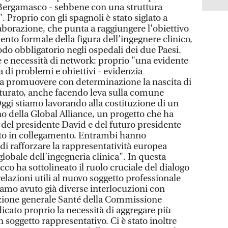
a Bergamasco - sebbene con una struttura
 Proprio con gli spagnoli è stato siglato a
aborazione, che punta a raggiungere l'obiettivo
to formale della figura dell’ingegnere clinico,
do obbligatorio negli ospedali dei due Paesi.
e necessità di network: proprio "una evidente
di problemi e obiettivi - evidenzia
 a promuovere con determinazione la nascita di
turato, anche facendo leva sulla comune
ggi stiamo lavorando alla costituzione di un
o della Global Alliance, un progetto che ha
 del presidente David e del futuro presidente
to in collegamento. Entrambi hanno
di rafforzare la rappresentatività europea
lobale dell’ingegneria clinica". In questa
cco ha sottolineato il ruolo cruciale del dialogo
relazioni utili al nuovo soggetto professionale
mo avuto già diverse interlocuzioni con
ezione generale Santé della Commissione
icato proprio la necessità di aggregare più
 soggetto rappresentativo. Ci è stato inoltre