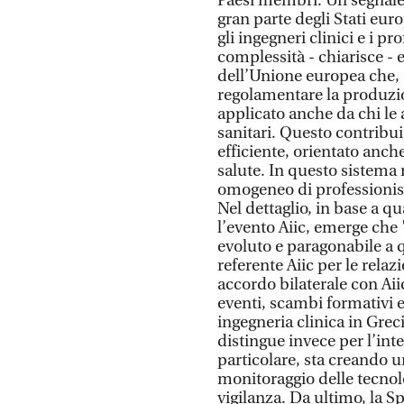
Paesi membri. Un segnale 
gran parte degli Stati eur
gli ingegneri clinici e i pr
complessità - chiarisce -
dell’Unione europea che,
regolamentare la produzio
applicato anche da chi le 
sanitari. Questo contribui
efficiente, orientato anche
salute. In questo sistema
omogeneo di professionist
Nel dettaglio, in base a 
l’evento Aiic, emerge che "
evoluto e paragonabile a q
referente Aiic per le relaz
accordo bilaterale con Aii
eventi, scambi formativi e
ingegneria clinica in Grec
distingue invece per l’in
particolare, sta creando u
monitoraggio delle tecnolo
vigilanza. Da ultimo, la 