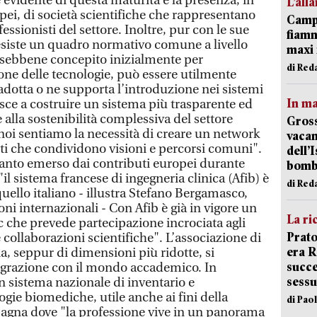
evidente di questa maturità è la presenza, in
L’all
opei, di società scientifiche che rappresentano
Campi
ofessionisti del settore. Inoltre, pur con le sue
fiamm
 esiste un quadro normativo comune a livello
maxi 
 sebbene concepito inizialmente per
di Red
ne delle tecnologie, può essere utilmente
adotta o ne supporta l’introduzione nei sistemi
In ma
sce a costruire un sistema più trasparente ed
 alla sostenibilità complessiva del settore
Gross
 noi sentiamo la necessità di creare un network
vacan
i che condividono visioni e percorsi comuni".
dell’
quanto emerso dai contributi europei durante
bom
il sistema francese di ingegneria clinica (Afib) è
di Red
uello italiano - illustra Stefano Bergamasco,
ioni internazionali - Con Afib è già in vigore un
La ri
c che prevede partecipazione incrociata agli
Prato
 collaborazioni scientifiche". L’associazione di
era 
ia, seppur di dimensioni più ridotte, si
succe
tegrazione con il mondo accademico. In
sessu
n sistema nazionale di inventario e
gie biomediche, utile anche ai fini della
di Pao
Spagna dove "la professione vive in un panorama