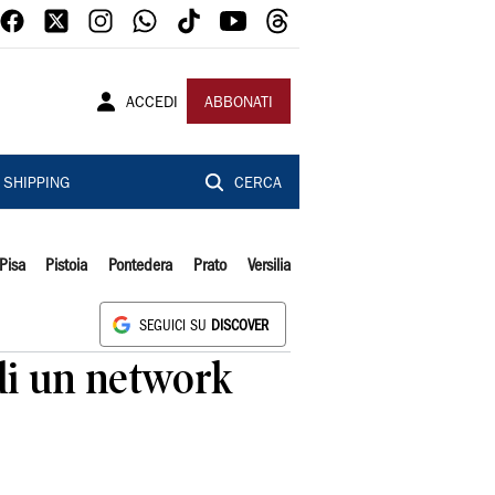
ACCEDI
ABBONATI
SHIPPING
CERCA
Pisa
Pistoia
Pontedera
Prato
Versilia
SEGUICI SU
DISCOVER
 di un network