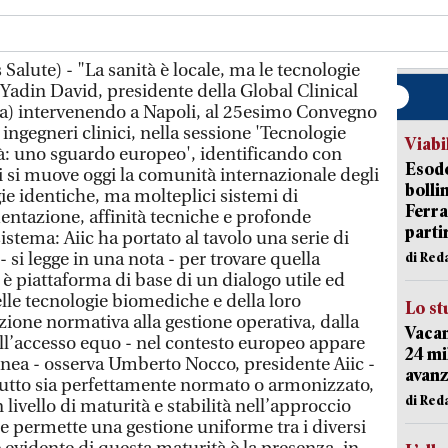
alute) - "La sanità è locale, ma le tecnologie
 Yadin David, presidente della Global Clinical
ea) intervenendo a Napoli, al 25esimo Convegno
 ingegneri clinici, nella sessione 'Tecnologie
Viabi
à: uno sguardo europeo', identificando con
Esodo
ui si muove oggi la comunità internazionale degli
bolli
gie identiche, ma molteplici sistemi di
Ferr
ntazione, affinità tecniche e profonde
parti
sistema: Aiic ha portato al tavolo una serie di
 si legge in una nota - per trovare quella
di Red
è piattaforma di base di un dialogo utile ed
elle tecnologie biomediche e della loro
Lo st
azione normativa alla gestione operativa, dalla
Vacan
all’accesso equo - nel contesto europeo appare
24 mi
nea - osserva Umberto Nocco, presidente Aiic -
avanz
tutto sia perfettamente normato o armonizzato,
di Red
livello di maturità e stabilità nell’approccio
he permette una gestione uniforme tra i diversi