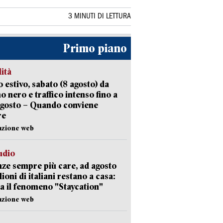
3 MINUTI DI LETTURA
Primo piano
lità
 estivo, sabato (8 agosto) da
no nero e traffico intenso fino a
agosto – Quando conviene
re
azione web
udio
ze sempre più care, ad agosto
lioni di italiani restano a casa:
a il fenomeno "Staycation"
azione web