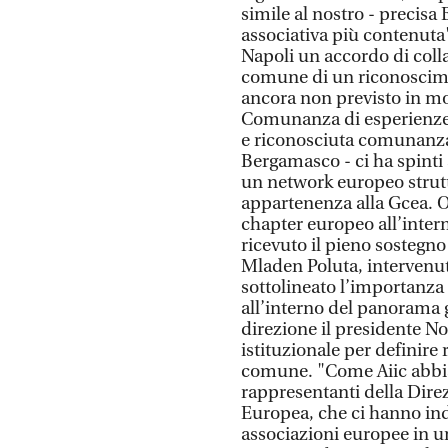
simile al nostro - precis
associativa più contenuta".
Napoli un accordo di coll
comune di un riconoscimen
ancora non previsto in mo
Comunanza di esperienze 
e riconosciuta comunanza 
Bergamasco - ci ha spinti
un network europeo strut
appartenenza alla Gcea. O
chapter europeo all’intern
ricevuto il pieno sostegno
Mladen Poluta, intervenu
sottolineato l’importanza 
all’interno del panorama g
direzione il presidente No
istituzionale per definire 
comune. "Come Aiic abbia
rappresentanti della Dir
Europea, che ci hanno ind
associazioni europee in un