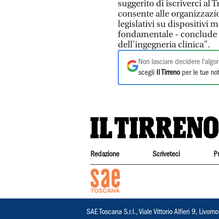
suggerito di iscriverci a
consente alle organizzazion
legislativi su dispositivi 
fondamentale - conclude 
dell’ingegneria clinica".
Non lasciare decidere l'algor
scegli
Il Tirreno
per le tue not
Redazione
Scriveteci
P
SAE Toscana S.r.l., Viale Vittorio Alfieri 9, Li