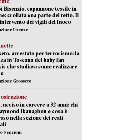
arme
 Bisenzio, capannone tessile in
e: crollata una parte del tetto. Il
intervento dei vigili del fuoco
azione Firenze
nette
eto, arrestato per terrorismo: la
za in Toscana del baby fan
Isis che studiava come realizzare
be
azione Grosseto
costruzione
, ucciso in carcere a 32 anni: chi
Raymond Ikanagbon e cosa è
sso nella sezione dei reati
ali
lo Nencioni