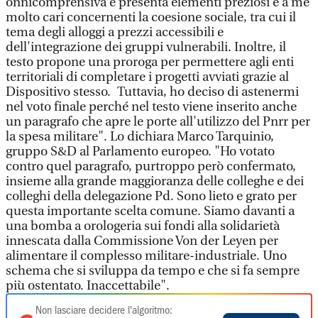
onnicomprensiva e presenta elementi preziosi e a me
molto cari concernenti la coesione sociale, tra cui il
tema degli alloggi a prezzi accessibili e
dell'integrazione dei gruppi vulnerabili. Inoltre, il
testo propone una proroga per permettere agli enti
territoriali di completare i progetti avviati grazie al
Dispositivo stesso. Tuttavia, ho deciso di astenermi
nel voto finale perché nel testo viene inserito anche
un paragrafo che apre le porte all'utilizzo del Pnrr per
la spesa militare". Lo dichiara Marco Tarquinio,
gruppo S&D al Parlamento europeo. "Ho votato
contro quel paragrafo, purtroppo però confermato,
insieme alla grande maggioranza delle colleghe e dei
colleghi della delegazione Pd. Sono lieto e grato per
questa importante scelta comune. Siamo davanti a
una bomba a orologeria sui fondi alla solidarietà
innescata dalla Commissione Von der Leyen per
alimentare il complesso militare-industriale. Uno
schema che si sviluppa da tempo e che si fa sempre
più ostentato. Inaccettabile".
Non lasciare decidere l'algoritmo: