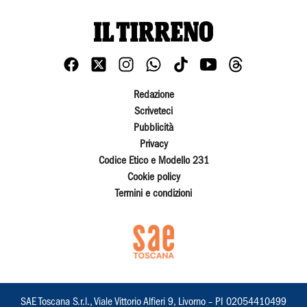
Redazione
Scriveteci
Pubblicità
Privacy
Codice Etico e Modello 231
Cookie policy
Termini e condizioni
SAE Toscana S.r.l., Viale Vittorio Alfieri 9, Livorno – PI 02054410499