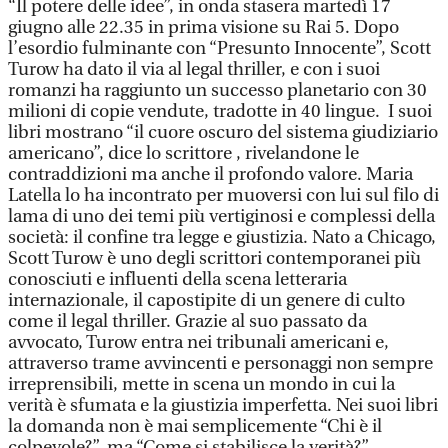
“Il potere delle idee”, in onda stasera martedì 17
giugno alle 22.35 in prima visione su Rai 5. Dopo
l’esordio fulminante con “Presunto Innocente”, Scott
Turow ha dato il via al legal thriller, e con i suoi
romanzi ha raggiunto un successo planetario con 30
milioni di copie vendute, tradotte in 40 lingue. I suoi
libri mostrano “il cuore oscuro del sistema giudiziario
americano”, dice lo scrittore , rivelandone le
contraddizioni ma anche il profondo valore. Maria
Latella lo ha incontrato per muoversi con lui sul filo di
lama di uno dei temi più vertiginosi e complessi della
società: il confine tra legge e giustizia. Nato a Chicago,
Scott Turow è uno degli scrittori contemporanei più
conosciuti e influenti della scena letteraria
internazionale, il capostipite di un genere di culto
come il legal thriller. Grazie al suo passato da
avvocato, Turow entra nei tribunali americani e,
attraverso trame avvincenti e personaggi non sempre
irreprensibili, mette in scena un mondo in cui la
verità è sfumata e la giustizia imperfetta. Nei suoi libri
la domanda non è mai semplicemente “Chi è il
colpevole?”, ma “Come si stabilisce la verità?”.