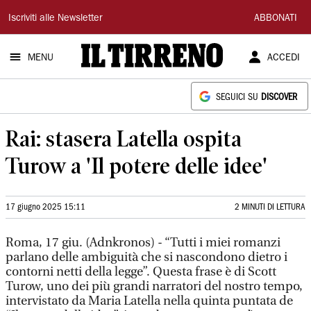
Il
Iscriviti alle Newsletter
ABBONATI
Tirreno
MENU
ACCEDI
SEGUICI SU
DISCOVER
Rai: stasera Latella ospita
Turow a 'Il potere delle idee'
17 giugno 2025 15:11
2 MINUTI DI LETTURA
Roma, 17 giu. (Adnkronos) - “Tutti i miei romanzi
parlano delle ambiguità che si nascondono dietro i
contorni netti della legge”. Questa frase è di Scott
Turow, uno dei più grandi narratori del nostro tempo,
intervistato da Maria Latella nella quinta puntata de