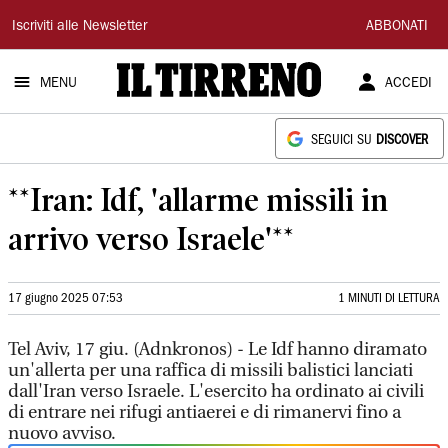
Il
Iscriviti alle Newsletter
ABBONATI
Tirreno
MENU
ACCEDI
SEGUICI SU
DISCOVER
**Iran: Idf, 'allarme missili in
arrivo verso Israele'**
17 giugno 2025 07:53
1 MINUTI DI LETTURA
Tel Aviv, 17 giu. (Adnkronos) - Le Idf hanno diramato
un'allerta per una raffica di missili balistici lanciati
dall'Iran verso Israele. L'esercito ha ordinato ai civili
di entrare nei rifugi antiaerei e di rimanervi fino a
nuovo avviso.